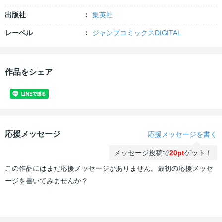
出版社
集英社
レーベル
ジャンプコミックスDIGITAL
作品をシェア
応援メッセージ
応援メッセージを書く
メッセージ投稿で
20pt
ゲット！
この作品にはまだ応援メッセージがありません。最初の応援メッセ
ージを書いてみませんか？