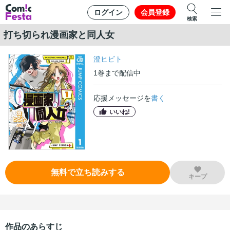
ログイン
会員登録
検索
打ち切られ漫画家と同人女
澄ヒビト
1
巻
まで配信中
応援メッセージを
書く
いいね!
無料で立ち読みする
キープ
作品のあらすじ