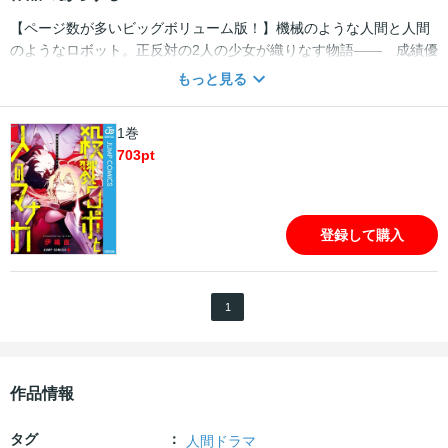
【ページ数が多いビッグボリューム版！】機械のような人間と人間
のようなロボット。正反対の2人の少女が織りなす物語―― 成績優
秀で機械のように正確な日々を送る高校生の唯。同級生とは遊ば
もっと見る
ず、両親の期待に応え、敷かれたレールを歩くだけの単調な毎日。
そんなある日、空から突然血の雨が降り注ぎ、現象の発生源に向か
1巻
った唯が目にしたもの。そこには人間の自分よりも表情豊かに笑う
703
pt
人間と“殺戮ロボット”のハーフ・マナカがいた。
登録して購入
1
作品情報
タグ
人間ドラマ