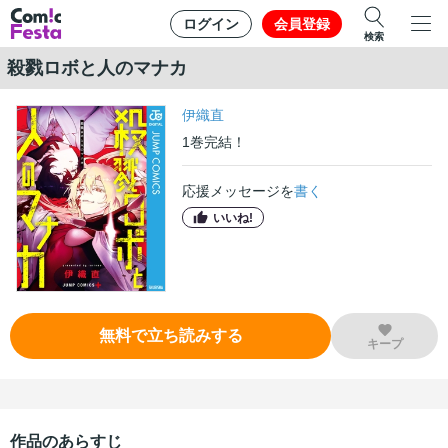
ログイン
会員登録
検索
殺戮ロボと人のマナカ
伊織直
1
巻
完結！
応援メッセージを
書く
いいね!
無料で立ち読みする
キープ
作品のあらすじ