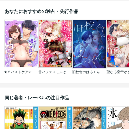
あなたにおすすめの独占・先行作品
★５バストケアマッサージをはじめます～あなたの悩みを解決する、噂のサロンのトロトロ施術
甘いフェロモンは誰のもの? 執愛王子は匂いフェチ令嬢をとろとろに愛したい(分冊版)
旧校舎のはるくん～二人きりの鬼ごっこ、しよう？
同じ著者・レーベルの注目作品