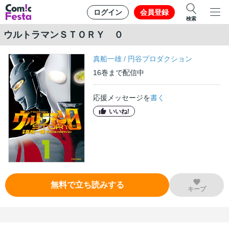
ログイン
会員登録
検索
ウルトラマンＳＴＯＲＹ ０
真船一雄
/
円谷プロダクション
16
巻
まで配信中
応援メッセージを
書く
いいね!
無料で立ち読みする
キープ