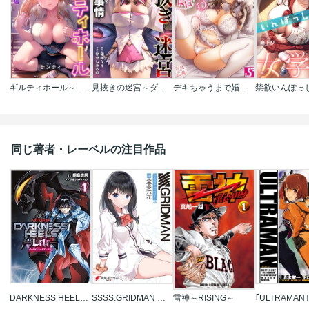
ギルティホール～教え子しか指名できない店～【フルカラー】
見抜きの迷宮～ダンジョン内、冒険者たちのオカズ事情～
デキちゃうまで婚～美女ドクターとズップリ孕ませ生活
同じ著者・レーベルの注目作品
DARKNESS HEELS ‐Lili‐
SSSS.GRIDMAN コミックアンソロジー
雷神～RISING～