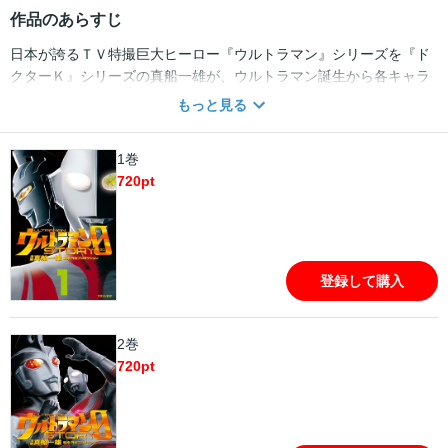
作品のあらすじ
日本が誇るＴＶ特撮巨大ヒーロー『ウルトラマン』シリーズを『ド
クターＫ』シリーズの真船一雄が、ウルトラマン誕生から各キャラ
の若き日の激闘をオリジナルストーリーで描き、円谷プロ徹底監修
もっと見る
のもとコミカライズ化。子供の頃、夢にみた人気怪獣との対決、兄
弟の絆、真船オリジナルウルトラマン参戦など、全てが新機軸の
1巻
中。まだ、隊長ではないゾフィーを中心にマン、セブン、ジャッ
720
pt
ク、エース、タロウ、レオ、アストラの成長を描く！
登録して購入
2巻
720
pt