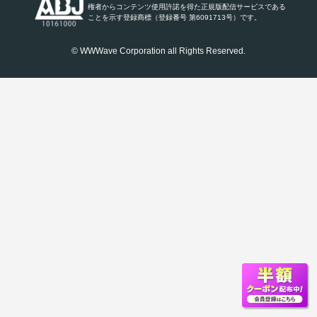
権者からコンテンツ使用許諾を得た正規版配信サービスである
ことを示す登録商標（登録番号 第6091713号）です。
© WWWave Corporation all Rights Reserved.