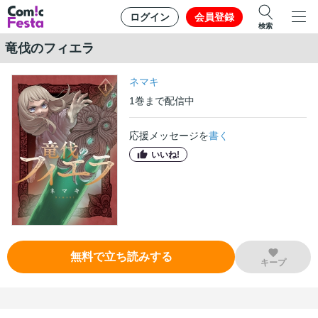
ログイン
会員登録
検索
竜伐のフィエラ
ネマキ
1
巻
まで配信中
応援メッセージを
書く
いいね!
無料で立ち読みする
キープ