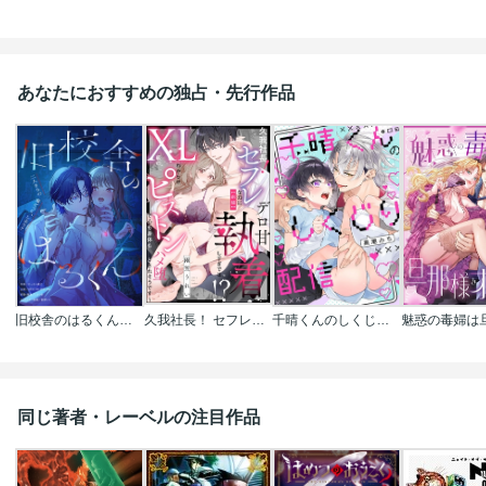
あなたにおすすめの独占・先行作品
旧校舎のはるくん～二人きりの鬼ごっこ、しよう？
久我社長！ セフレなのにデロ甘執着しすぎでは!? ～XL級のわからせピストンで心も身体もハメ堕とされそうです～（単話版）
千晴くんのしくじり配信
同じ著者・レーベルの注目作品