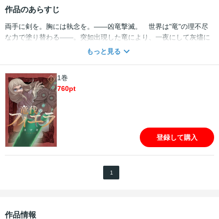
作品のあらすじ
両手に剣を。胸には執念を。――凶竜撃滅。 世界は"竜"の理不尽
な力で塗り替わる――。突如出現した竜により、一夜にして灰燼に
帰したソードランド王国。目の前で故郷と家族を失った王女フィエ
もっと見る
ラは、兄の遺志や国民の無念をその幼き身体に背負い、不倶戴天の
災厄、"竜"を伐つべく立ち上がる！ 人類の意地と反攻を描く竜伐戦
1巻
記、開幕。【連載時のカラーページを完全収録！】
760
pt
登録して購入
1
作品情報