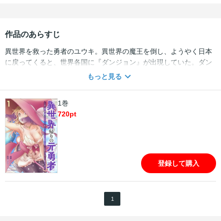
作品のあらすじ
異世界を救った勇者のユウキ。異世界の魔王を倒し、ようやく日本
に戻ってくると、世界各国に『ダンジョン』が出現していた。ダン
ジョン内にはモンスターが存在し、莫大な秘宝やレアアイテムで埋
もっと見る
め尽くされていた。ダンジョンが現れると同時に、地球人の身体に
宿る『スキル』。そのスキルを持つ者をハンターと呼ぶ。異世界か
1巻
ら戻ったユウキはハンターの試験を受け、『運び屋』のスキルを得
720
pt
て最下級ハンターとして登録される。異世界から持ち帰った大量の
アイテムを駆使し、ユウキはダンジョン攻略に挑む!!
登録して購入
1