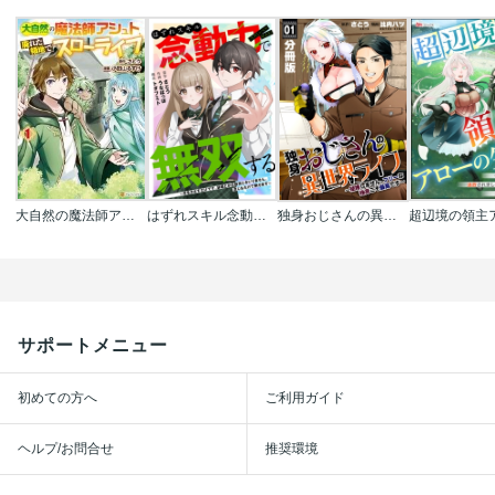
大自然の魔法師アシュト､廃れた領地でスローライフ
はずれスキル念動力(ただしレベルMAX)で無双する～手をかざすだけです｡詠唱とか必殺技とかいりません｡念じるだけで倒せます～
独身おじさんの異世界ライフ～結婚しません､フリーな独身こそ最高です～【分冊版】
サポートメニュー
初めての方へ
ご利用ガイド
ヘルプ/お問合せ
推奨環境