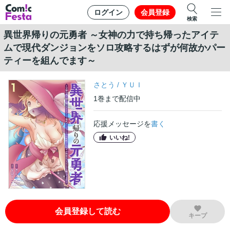
ログイン
会員登録
検索
異世界帰りの元勇者 ～女神の力で持ち帰ったアイテ
ムで現代ダンジョンをソロ攻略するはずが何故かパー
ティーを組んでます～
さとう
/
ＹＵＩ
1
巻
まで配信中
応援メッセージを
書く
いいね!
会員登録して読む
キープ