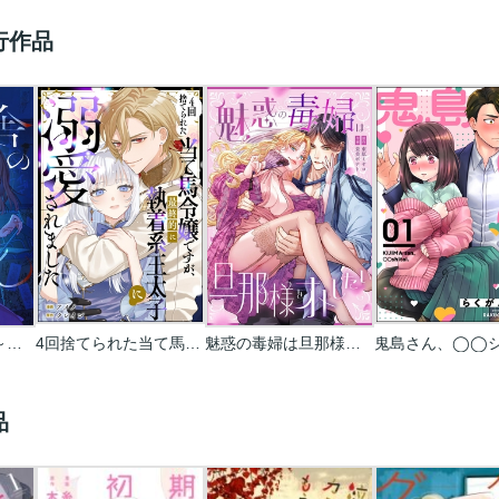
行作品
旧校舎のはるくん～二人きりの鬼ごっこ、しよう？
4回捨てられた当て馬令嬢ですが､最終的に執着系王太子に溺愛されました(単話版)
魅惑の毒婦は旦那様をオトしたい
品