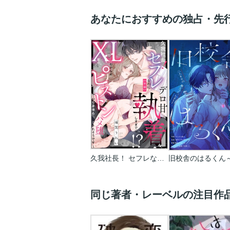
あなたにおすすめの独占・先
久我社長！ セフレなのにデロ甘執着しすぎでは!? ～XL級のわからせピストンで心も身体もハメ堕とされそうです～（単話版）
同じ著者・レーベルの注目作