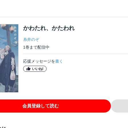
かわたれ、かたわれ
糸井のぞ
1
巻
まで配信中
応援メッセージを
書く
いいね!
会員登録して読む