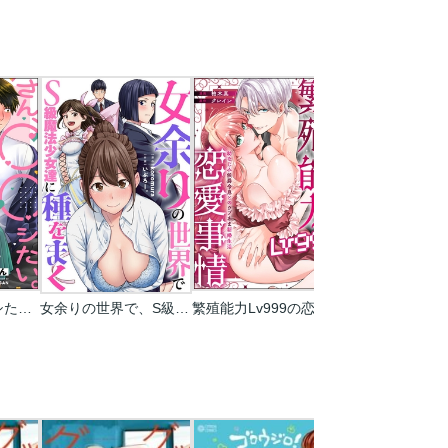
鬼島さん、◯◯シたい。（分冊版）
女余りの世界で、S級魔法少女達に種をまく【フルカラー】
繁殖能力Lv999の恋愛事情 ―幼なじみ候爵令息とのウブあま新婚生活―（単話版）