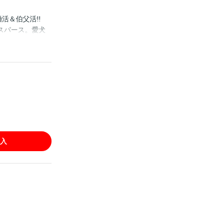
婚活＆伯父活!!
スパース。愛犬
・アビが現れ、
だが――!?
入