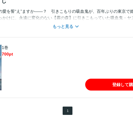
すじ
の愛を誓“え”ますか――？ 引きこもりの吸血鬼が、百年ぶりの東京で
っかけに、永遠に変化のない【霧の森】に引きこもっていた吸血鬼・ヤ
執事も亡くし、孤独に泣き濡れる彼の前にかつて森から【外】に出た妹
もっと見る
・清澄白河で暮らすことに。そこで不思議な女性・陽（はる）と出逢うの
1巻
700
pt
登録して購
1