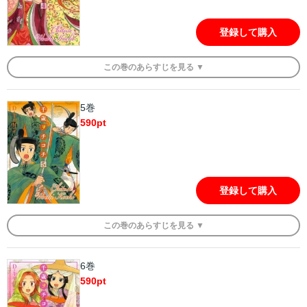
登録して購入
この
巻
のあらすじを
見る ▼
5巻
590
pt
登録して購入
この
巻
のあらすじを
見る ▼
6巻
590
pt