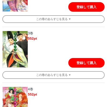
登録して購入
この
巻
のあらすじを
見る ▼
3巻
552
pt
登録して購入
この
巻
のあらすじを
見る ▼
4巻
552
pt