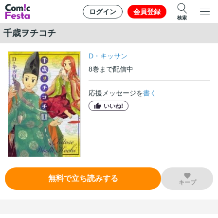
ログイン
会員登録
検索
千歳ヲチコチ
D・キッサン
8
巻
まで配信中
応援メッセージを
書く
いいね!
無料で立ち読みする
キープ