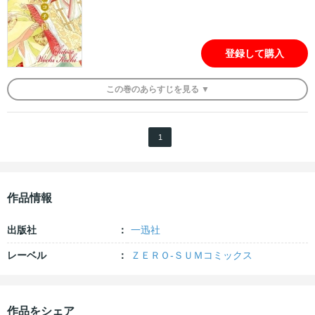
登録して購入
この
巻
のあらすじを
見る ▼
1
作品情報
出版社
一迅社
レーベル
ＺＥＲＯ-ＳＵＭコミックス
作品をシェア