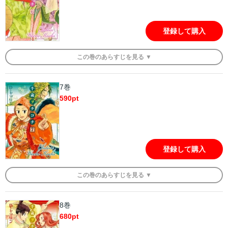
登録して購入
この
巻
のあらすじを
見る ▼
7巻
590
pt
登録して購入
この
巻
のあらすじを
見る ▼
8巻
680
pt