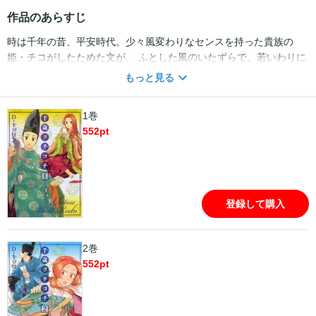
作品のあらすじ
時は千年の昔、平安時代。少々風変わりなセンスを持った貴族の
姫・チコがしたためた文が、 ふとした風のいたずらで、若いわりに
は世を悟ったような貴族の子息・亨の元に届く。 個性的な文の内容
もっと見る
に心を動かされ、返歌を出した亨。 たった一度、偶然交わしただけ
の文は、これから何をもたらすのか――？
1巻
552
pt
登録して購入
2巻
552
pt