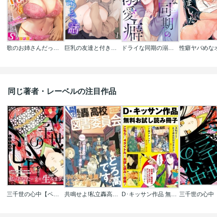
歌のお姉さんだってHしたい～こんな顔､TVの前のみんなには見せられないよ…
巨乳の友達と付き合うまでの話
ドライな同期の溺愛癖
同じ著者・レーベルの注目作品
三千世の心中【ペーパー付】
共鳴せよ!私立轟高校図書委員会
D･キッサン作品 無料お試し読み冊子 KISSAN Collection
三千世の心中