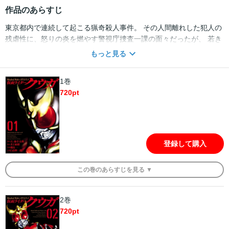
作品のあらすじ
東京都内で連続して起こる猟奇殺人事件。 その人間離れした犯人の
残虐性に、怒りの炎を燃やす警視庁捜査一課の面々だったが、 若き
エリート刑事・一条薫は、冷静に物事をみつめる「正眼の構え」
もっと見る
で、捜査に臨んでいた。 時を同じくして起こる、長野県・九郎ヶ岳
遺跡の研究員惨殺。 一見無関係な二つの事件をつなぐのは、「人間
1巻
性」の介在しない、ある「生物」の存在だった――――。 「平成仮
720
pt
面ライダー」シリーズの第一作として、以降のライダーシリーズの
確固たる礎となった 『仮面ライダークウガ』を、新たな地平を目指
すべく新生＆新創
登録して購入
この
巻
のあらすじを
見る ▼
2巻
720
pt