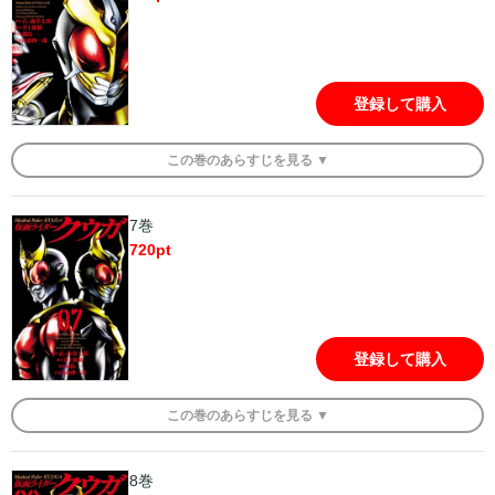
登録して購入
この
巻
のあらすじを
見る ▼
7巻
720
pt
登録して購入
この
巻
のあらすじを
見る ▼
8巻