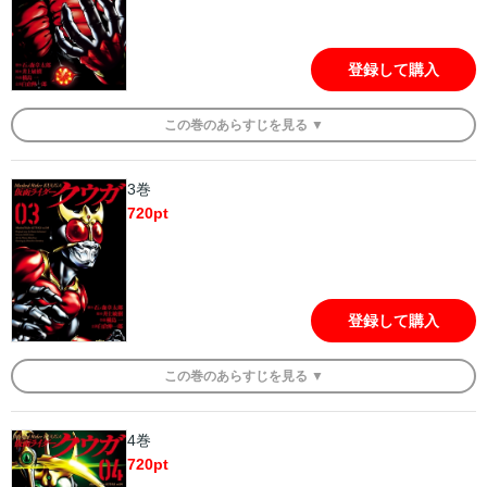
登録して購入
この
巻
のあらすじを
見る ▼
3巻
720
pt
登録して購入
この
巻
のあらすじを
見る ▼
4巻
720
pt