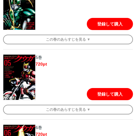
登録して購入
この
巻
のあらすじを
見る ▼
5巻
720
pt
登録して購入
この
巻
のあらすじを
見る ▼
6巻
720
pt