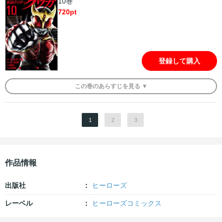
10巻
720
pt
登録して購入
この
巻
のあらすじを
見る ▼
1
2
3
作品情報
出版社
ヒーローズ
レーベル
ヒーローズコミックス