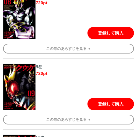
720
pt
登録して購入
この
巻
のあらすじを
見る ▼
9巻
720
pt
登録して購入
この
巻
のあらすじを
見る ▼