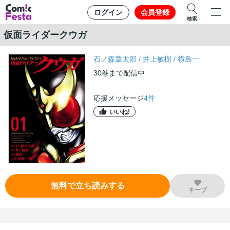
ログイン
会員登録
検索
仮面ライダークウガ
石ノ森章太郎
/
井上敏樹
/
横島一
30
巻
まで配信中
応援メッセージ
4
件
いいね!
無料で立ち読みする
キープ