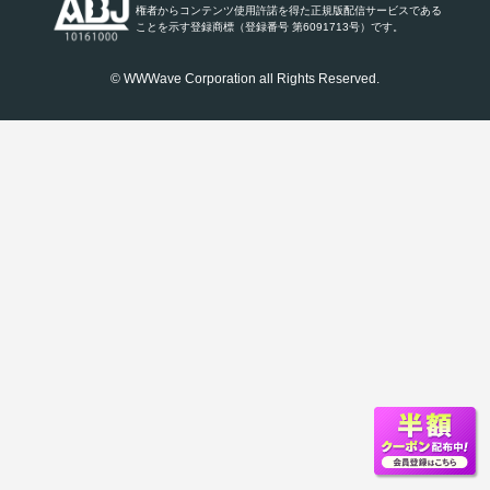
権者からコンテンツ使用許諾を得た正規版配信サービスである
ことを示す登録商標（登録番号 第6091713号）です。
© WWWave Corporation all Rights Reserved.