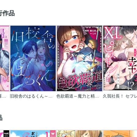
行作品
魅惑の毒婦は旦那様をオトしたい
旧校舎のはるくん～二人きりの鬼ごっこ、しよう？
色欲覇道～魔力と精力ツヨツヨなので24時間無双します～
品