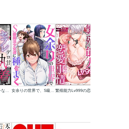
久我社長！ セフレなのにデロ甘執着しすぎでは!? ～XL級のわからせピストンで心も身体もハメ堕とされそうです～（単話版）
女余りの世界で、S級魔法少女達に種をまく【フルカラー】
繁殖能力Lv999の恋愛事情 ―幼なじみ候爵令息とのウブあま新婚生活―（単話版）