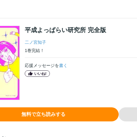
平成よっぱらい研究所 完全版
二ノ宮知子
1
巻
完結！
応援メッセージを
書く
いいね!
無料で立ち読みする