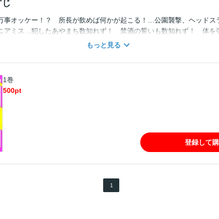
すじ
万事オッケー！？ 所長が飲めば何かが起こる！…公園襲撃、ヘッドス
ニアミス…犯したあやまち数知れず！ 禁酒の誓いも数知れず！ 体を
、大人気二ノ宮知子の爆笑ノンフィクションコミック！ 「九死に一笑
もっと見る
1巻
500
pt
登録して購
1