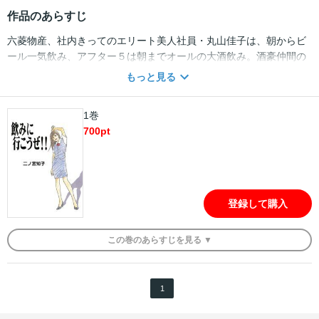
作品のあらすじ
六菱物産、社内きってのエリート美人社員・丸山佳子は、朝からビ
ール一気飲み、アフター５は朝までオールの大酒飲み。酒豪仲間の
佐野をはじめ、営業二課の愉快な仲間たちと今夜も大暴れ!! 大人
もっと見る
気、二ノ宮知子の痛快オフィスギャグ！著者本人の“でたらめ婚”物
語「瀬戸の花ムコ」、二ノ宮家の蔵から発見された幻の原稿「震え
1巻
るホラー」全11話も同時収録！
700
pt
登録して購入
この
巻
のあらすじを
見る ▼
1