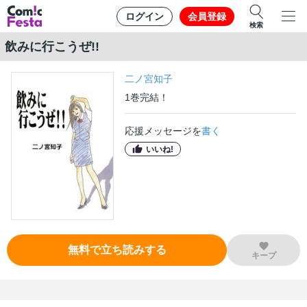
ログイン
会員登録
検索
飲みに行こうぜ!!
二ノ宮知子
1
巻
完結！
応援メッセージを
書く
いいね!
無料で立ち読みする
キープ