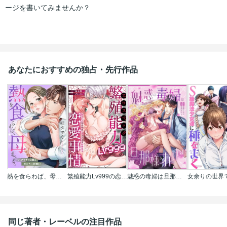
ージを書いてみませんか？
あなたにおすすめの独占・先行作品
熱を食らわば、母までも。～バツイチ４０歳は想定外に恋煩い【フルカラー】
繁殖能力Lv999の恋愛事情 ―幼なじみ候爵令息とのウブあま新婚生活―（単話版）
魅惑の毒婦は旦那様をオトしたい
同じ著者・レーベルの注目作品