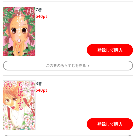
7巻
540
pt
登録して購入
この
巻
のあらすじを
見る ▼
8巻
540
pt
登録して購入