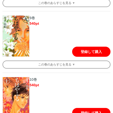
この
巻
のあらすじを
見る ▼
9巻
540
pt
登録して購入
この
巻
のあらすじを
見る ▼
10巻
540
pt