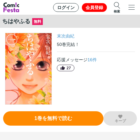
ログイン
会員登録
検索
ちはやふる
無料
末次由紀
50
巻
完結！
応援メッセージ
16
件
27
1
巻
を無料で読む
キープ