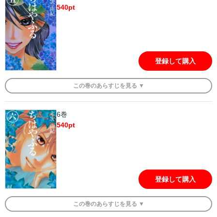
540
pt
登録して購入
この
巻
のあらすじを
見る ▼
6巻
540
pt
登録して購入
この
巻
のあらすじを
見る ▼