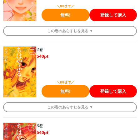
＼8/6まで／
無料!
登録して購入
この
巻
のあらすじを
見る ▼
2巻
540
pt
＼8/6まで／
無料!
登録して購入
この
巻
のあらすじを
見る ▼
3巻
540
pt