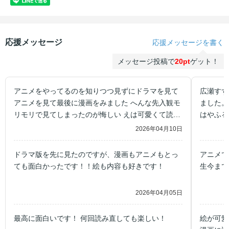
応援メッセージ
応援メッセージを書く
メッセージ投稿で
20pt
ゲット！
アニメをやってるのを知りつつ見ずにドラマを見て
広瀬すず
アニメを見て最後に漫画をみました へんな先入観モ
ました。
リモリで見てしまったのが悔しい えは可愛くて読み
はやふる
やすいです
2026年04月10日
ドラマ版を先に見たのですが、漫画もアニメもとっ
アニメで
ても面白かったです！！絵も内容も好きです！
生今まで
2026年04月05日
最高に面白いです！ 何回読み直しても楽しい！
絵が可愛