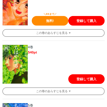
＼8/6まで／
無料!
登録して購入
この
巻
のあらすじを
見る ▼
4巻
540
pt
登録して購入
この
巻
のあらすじを
見る ▼
5巻