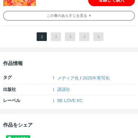
登録して購入
この
巻
のあらすじを
見る ▼
1
2
3
4
5
作品情報
タグ
メディア化
/
2025年実写化
出版社
講談社
レーベル
BE LOVE KC
作品をシェア