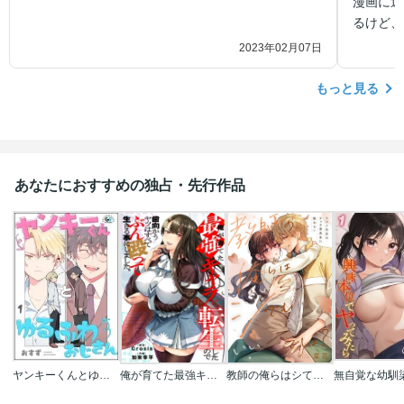
漫画に近
るけど、
2023年02月07日
もっと見る
あなたにおすすめの独占・先行作品
ヤンキーくんとゆるふわおじさん(分冊版)
俺が育てた最強キャラに転生したので、歯向かうヤツはすべてぶん殴って生きる事にしました。
教師の俺らはシてもいいでしょ？～マジメ先生はチャラ男先生に敵わない～