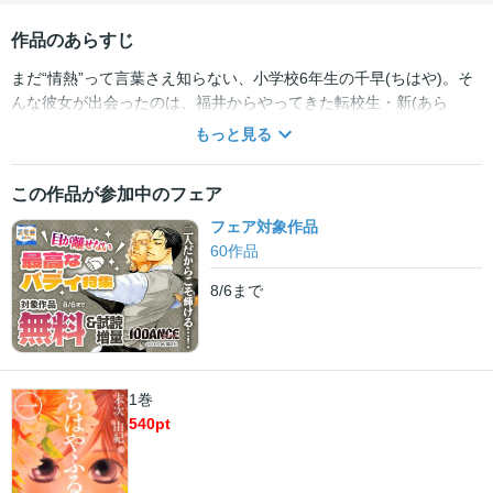
作品のあらすじ
まだ“情熱”って言葉さえ知らない、小学校6年生の千早(ちはや)。そ
んな彼女が出会ったのは、福井からやってきた転校生・新(あら
た)。大人しくて無口な新だったが、彼には意外な特技があった。そ
もっと見る
れは、小倉百人一首競技かるた。千早は、誰よりも速く誰よりも夢
中に札を払う新の姿に衝撃を受ける。しかし、そんな新を釘付けに
この作品が参加中のフェア
したのは千早のずば抜けた「才能」だった……。まぶしいほどに一
途な思いが交差する青春ストーリー、いよいよ開幕!!
フェア対象作品
60
作品
8/6
まで
1巻
540
pt