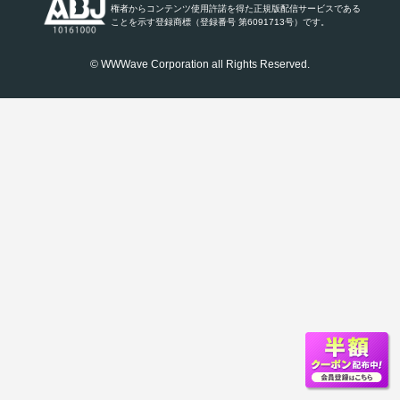
権者からコンテンツ使用許諾を得た正規版配信サービスである
ことを示す登録商標（登録番号 第6091713号）です。
© WWWave Corporation all Rights Reserved.