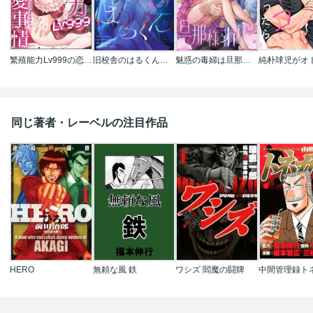
繁殖能力Lv999の恋愛事情 ―幼なじみ候爵令息とのウブあま新婚生活―（単話版）
旧校舎のはるくん～二人きりの鬼ごっこ、しよう？
魅惑の毒婦は旦那様をオトしたい
同じ著者・レーベルの注目作品
HERO
無頼な風 鉄
ワシズ 閻魔の闘牌
中間管理録ト