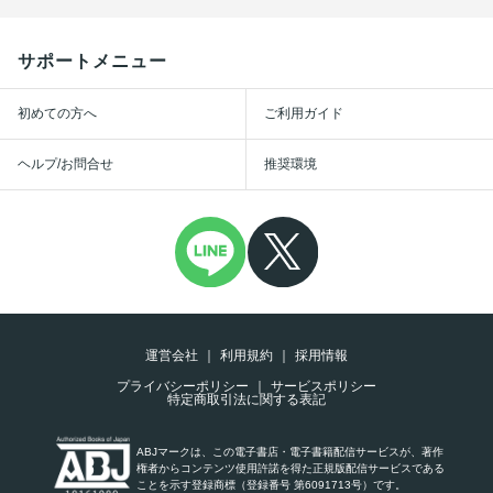
サポートメニュー
初めての方へ
ご利用ガイド
ヘルプ/お問合せ
推奨環境
運営会社
利用規約
採用情報
プライバシーポリシー
サービスポリシー
特定商取引法に関する表記
ABJマークは、この電子書店・電子書籍配信サービスが、著作
権者からコンテンツ使用許諾を得た正規版配信サービスである
ことを示す登録商標（登録番号 第6091713号）です。