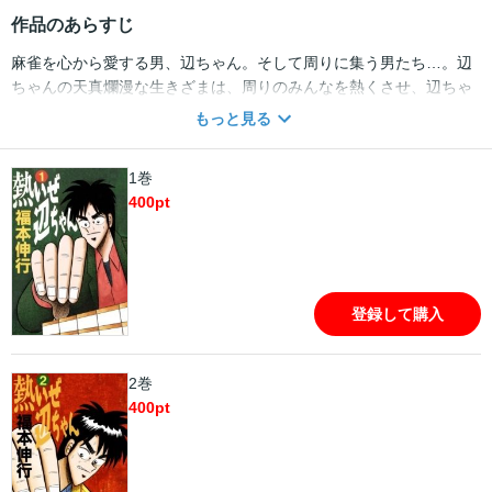
作品のあらすじ
麻雀を心から愛する男、辺ちゃん。そして周りに集う男たち…。辺
ちゃんの天真爛漫な生きざまは、周りのみんなを熱くさせ、辺ちゃ
んのトリコになる。注目の第１巻!!
もっと見る
1巻
400
pt
登録して購入
2巻
400
pt