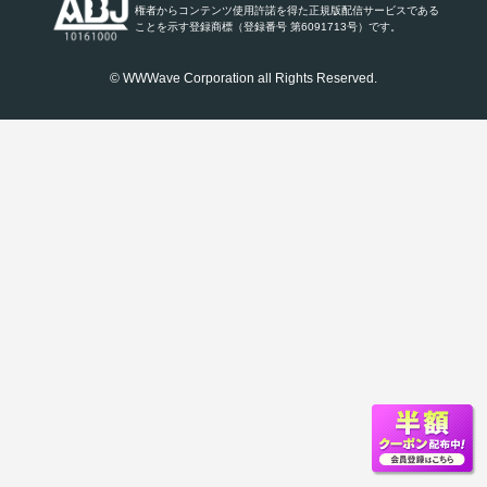
権者からコンテンツ使用許諾を得た正規版配信サービスである
ことを示す登録商標（登録番号 第6091713号）です。
© WWWave Corporation all Rights Reserved.