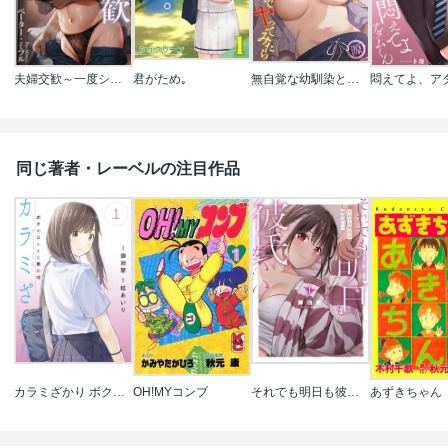
夫婦交歓～一度シたら戻れない…夫よりスゴい婚外セックス～
君がため｡
無自覚な幼馴染と興味本位でヤってみたら
同じ著者・レーベルの注目作品
カラミざかり ボクのほんとと君の嘘
OH!MYコンブ
それでも明日も彼氏がいい
あずきちゃん