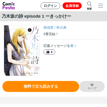
ログイン
会員登録
検索
乃木坂の詩 episode 1 ーきっかけー
御池慧
/
秋元康
2
巻
完結！
応援メッセージを
書く
8
無料で立ち読みする
キープ