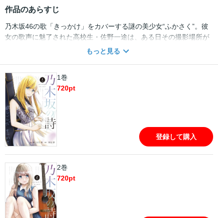
作品のあらすじ
乃木坂46の歌「きっかけ」をカバーする謎の美少女“ふかさく”。彼
女の歌声に魅了された高校生・佐野一途は、ある日その撮影場所が
近所の神社だと気づく。しかし、そこで出会った彼女が見せたの
もっと見る
は、画面の中で見せる笑顔とは全く違う表情だった――。 乃木坂
４６の曲が結びつける少年と少女、ひと夏の出会い。乃木坂４６×ヤ
1巻
ングマガジンが贈る、新たなるボーイ・ミーツ・ガール開幕――!!
720
pt
登録して購入
2巻
720
pt