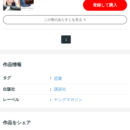
登録して購入
この
巻
のあらすじを
見る ▼
1
作品情報
タグ
恋愛
出版社
講談社
レーベル
ヤングマガジン
作品をシェア