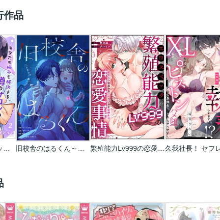
行作品
★５バストケアマッサージをはじめます～あなたの悩みを解決する、噂のサロンのトロトロ施術
旧校舎のはるくん～二人きりの鬼ごっこ、しよう？
繁殖能力Lv999の恋愛事情 ―幼なじみ候爵令息とのウブあま新婚生活―（単話版）
品