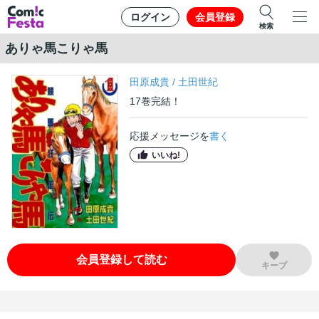
ログイン
会員登録
検索
ありゃ馬こりゃ馬
田原成貴
/
土田世紀
17
巻
完結！
応援メッセージを
書く
いいね!
会員登録して読む
キープ