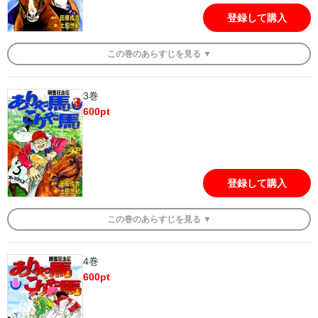
登録して購入
この
巻
のあらすじを
見る ▼
3巻
600
pt
登録して購入
この
巻
のあらすじを
見る ▼
4巻
600
pt