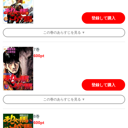
登録して購入
この
巻
のあらすじを
見る ▼
7巻
600
pt
登録して購入
この
巻
のあらすじを
見る ▼
8巻
600
pt