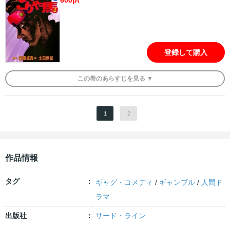
600
pt
登録して購入
この
巻
のあらすじを
見る ▼
1
2
作品情報
タグ
ギャグ・コメディ
/
ギャンブル
/
人間ド
ラマ
出版社
サード・ライン