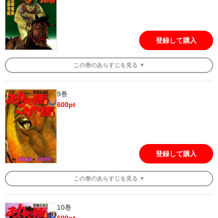
登録して購入
この
巻
のあらすじを
見る ▼
9巻
600
pt
登録して購入
この
巻
のあらすじを
見る ▼
10巻