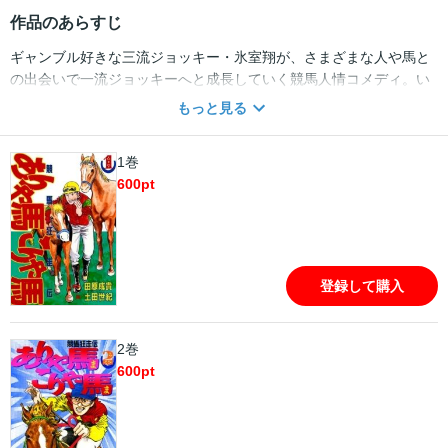
作品のあらすじ
ギャンブル好きな三流ジョッキー・氷室翔が、さまざまな人や馬と
の出会いで一流ジョッキーへと成長していく競馬人情コメディ。い
い加減な生活を送るギャンブル好きなジョッキー・氷室翔は、騎手
もっと見る
の体重制限で減量に苦しみながらもマイラーズカップに異様な意気
込みを見せる。実はそのレースに恋人・アブ美との結婚がかかって
1巻
いた氷室だったが、真剣に取り組んだレース中に腹を下してしま
600
pt
い……!?
登録して購入
2巻
600
pt