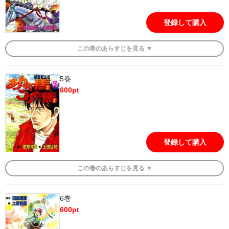
登録して購入
この
巻
のあらすじを
見る ▼
5巻
600
pt
登録して購入
この
巻
のあらすじを
見る ▼
6巻
600
pt