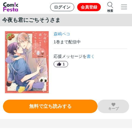
ログイン
会員登録
検索
今夜も君にごちそうさま
森嶋ペコ
1
巻
まで配信中
応援メッセージを
書く
1
無料で立ち読みする
キープ