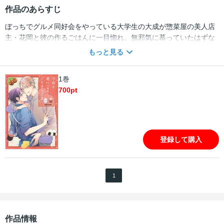
作品のあらすじ
ぼっちでグルメ同好会をやっている大学生の大成が惣菜屋の美人店
主・花岡と彼の作るごはんに一目惚れ。無邪気に慕っていたはずな
のに、花岡が自分の知らない顔を見せるたび苦しくなったりするの
もっと見る
は何故？もっと近づきたい、もっと食べたい……って花岡を!?未経
験の欲望に戸惑う大成の前に、花岡の元カレが現れて――。電子限
1巻
定おまけ付き!!
700
pt
登録して購入
1
作品情報