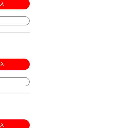
入
入
入