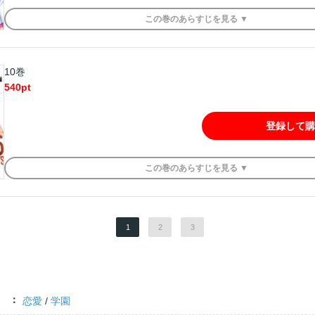
この
巻
のあらすじを
見る ▼
10巻
540
pt
登録して購
この
巻
のあらすじを
見る ▼
1
2
3
恋愛
/
学園