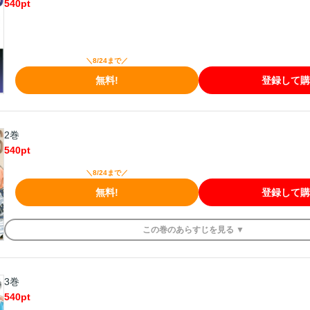
540
pt
＼8/24まで／
無料!
登録して購
2巻
540
pt
＼8/24まで／
無料!
登録して購
この
巻
のあらすじを
見る ▼
3巻
540
pt