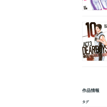
作品情報
タグ