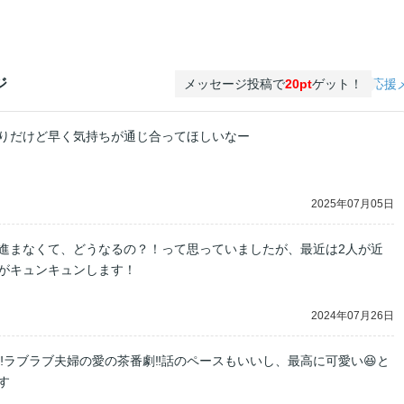
ジ
メッセージ投稿で
20pt
ゲット！
応援
りだけど早く気持ちが通じ合ってほしいなー
2025年07月05日
進まなくて、どうなるの？！って思っていましたが、最近は2人が近
がキュンキュンします！
2024年07月26日
‼︎ラブラブ夫婦の愛の茶番劇‼︎話のペースもいいし、最高に可愛い😆と
す