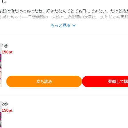
すじ
キ顔は俺だけのものだね」好きだなんてとても口にできない。だけど抱
く感じちゃう──千賀病院の一人娘と二条製薬の次男は、10年前から両想
合い、結婚に至った。しかしこの夫婦、まだお互いの想いを知らない…!
もっと見る
2人は、照れとプライドから告白をできずにいた──そして初夜、跡取り
エッチがスタートして…「朝まで抱かせてもらうよ、オレの奥さん」優
動いちゃう…！
1巻
150
pt
立ち読み
登録して購
2巻
150
pt