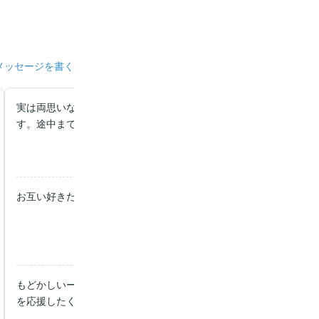
メッセージを書く
実は両思いなのに複雑になってて、また2人のそれぞれの心の声が
す。途中まで読みましたが、あっという間に読み終わりそう！
お互い好きだし、思いやってるのに伝わらない感じがまたいい。
もどかしいー なんなの？なんなの？となる笑 純粋すぎるーと思
を応援したくなり結局全巻購入