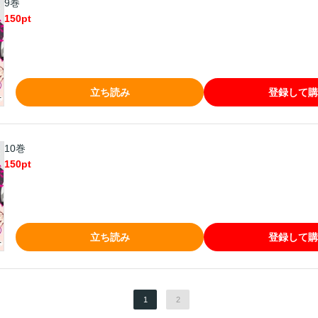
9巻
150
pt
立ち読み
登録して購
10巻
150
pt
立ち読み
登録して購
1
2