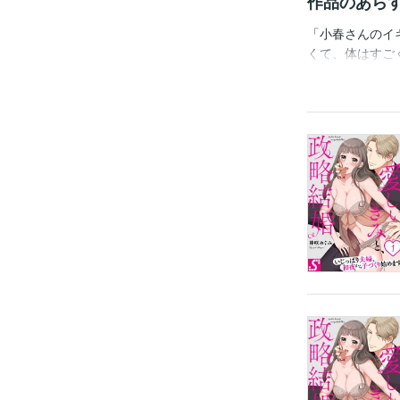
作品のあら
「小春さんのイ
くて、体はすご
にはついにお見
名目で結ばれた
い訳しながらの
に、腰は勝手に