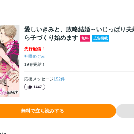
愛しいきみと、政略結婚～いじっぱり夫
ら子づくり始めます
無料
広告掲載
先行
配信！
神咲めぐみ
19
巻
完結！
応援メッセージ
152
件
1447
無料で立ち読みする