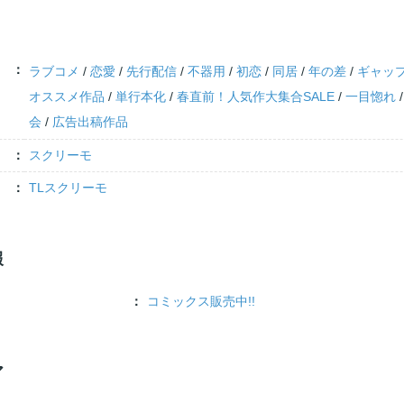
ラブコメ
/
恋愛
/
先行配信
/
不器用
/
初恋
/
同居
/
年の差
/
ギャッ
オススメ作品
/
単行本化
/
春直前！人気作大集合SALE
/
一目惚れ
会
/
広告出稿作品
スクリーモ
TLスクリーモ
報
コミックス販売中!!
ア