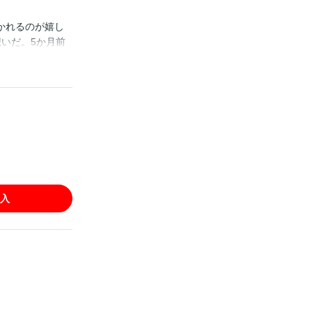
かれるのが嬉し
いだ。5か月前
?「政略結婚」の
を作るためと言
しく解す指遣い
入