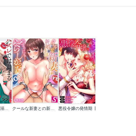
ハズレではじまる溺愛人生～仕組まれた恋の相手はハイスぺ社長
クールな新妻との新婚生活はあまりにも…やらしかった
悪役令嬢の発情期【タテヨミ】【フルカラー】