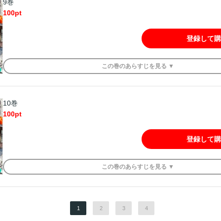
9巻
100
pt
登録して購
この
巻
のあらすじを
見る ▼
10巻
100
pt
登録して購
この
巻
のあらすじを
見る ▼
1
2
3
4