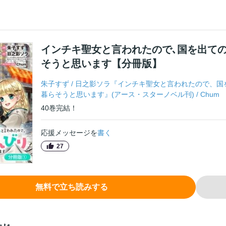
インチキ聖女と言われたので､国を出て
そうと思います【分冊版】
朱子すず
/
日之影ソラ『インチキ聖女と言われたので、国
暮らそうと思います』(アース・スターノベル刊)
/
Chum
40
巻
完結！
応援メッセージを
書く
27
無料で立ち読みする