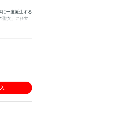
年に一度誕生する
の聖女」に仕立
ク化！
入