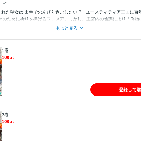
すじ
いされた聖女は 田舎でのんびり過ごしたい!? ユースティティア王国に百
々のために祈りを捧げるフレメア。しかし、王宮内の陰謀により「偽物
まい・・・？第2回アース・スターノベル大賞入選作品、待望のコミッ
もっと見る
1巻
100
pt
登録して購
2巻
100
pt