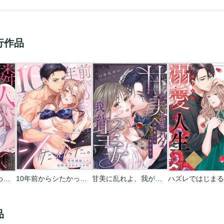
行作品
やさしい隣人に囚われて～愛執のフルラージュ
10年前からシたかった。～理性爆散した幼馴染のわからせＨ
甘美に乱れよ、我が聖女～冷酷魔王は雫を欲す
品