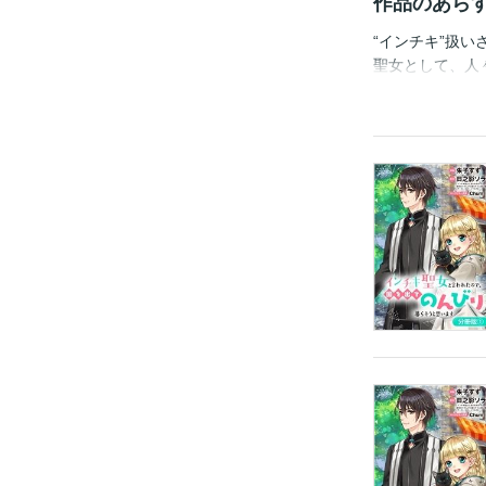
作品のあら
“インチキ”扱
聖女として、人
て上げられてし