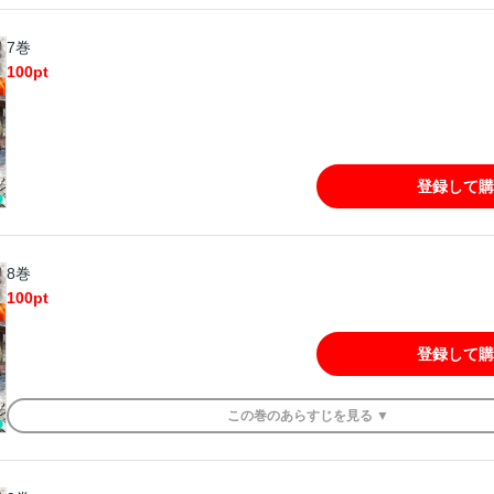
7巻
100
pt
登録して購
8巻
100
pt
登録して購
この
巻
のあらすじを
見る ▼