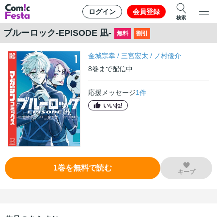
ログイン
会員登録
検索
ブルーロック-EPISODE 凪-
無料
割引
金城宗幸
/
三宮宏太
/
ノ村優介
8
巻
まで配信中
応援メッセージ
1
件
いいね!
1
巻
を無料で読む
キープ