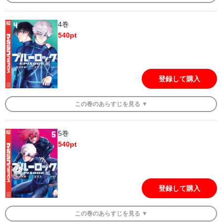
4巻
540
pt
登録して購入
この
巻
のあらすじを
見る ▼
5巻
540
pt
登録して購入
この
巻
のあらすじを
見る ▼