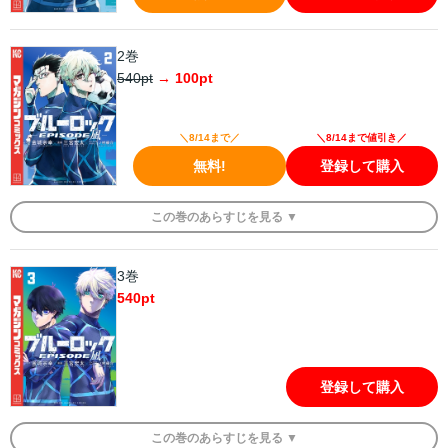
2巻
540
pt
→
100
pt
＼8/14まで／
＼8/14まで値引き／
無料!
登録して購入
この
巻
のあらすじを
見る ▼
3巻
540
pt
登録して購入
この
巻
のあらすじを
見る ▼