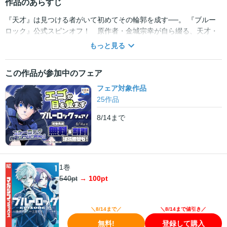
作品のあらすじ
『天才』は見つける者がいて初めてその輪郭を成す──。 『ブルー
ロック』公式スピンオフ！ 原作者・金城宗幸が自ら綴る、天才・
凪 誠士郎が主役のもう一つの“青い監獄”物語!! 凪 誠士郎、高校2年
もっと見る
生。「めんどくさい」が口グセの少年は、日々を無気力に生きてい
た。日本サッカーのW杯優勝を目指す育成寮“青い監獄”と、相棒・
この作品が参加中のフェア
御影玲王がその才能を見つけ出すまでは──。 『ブルーロック』原
作者・金城宗幸が自ら贈る、天才・凪 誠士郎物語堂々開幕!!
フェア対象作品
25
作品
8/14
まで
1巻
540
pt
→
100
pt
＼8/14まで／
＼8/14まで値引き／
無料!
登録して購入