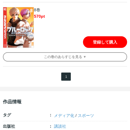
8巻
570
pt
登録して購入
この
巻
のあらすじを
見る ▼
1
作品情報
タグ
メディア化
/
スポーツ
出版社
講談社