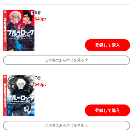
6巻
540
pt
登録して購入
この
巻
のあらすじを
見る ▼
7巻
540
pt
登録して購入
この
巻
のあらすじを
見る ▼