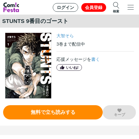
ログイン
会員登録
検索
STUNTS 9番目のゴースト
大智そら
3
巻
まで配信中
応援メッセージを
書く
いいね!
無料で立ち読みする
キープ