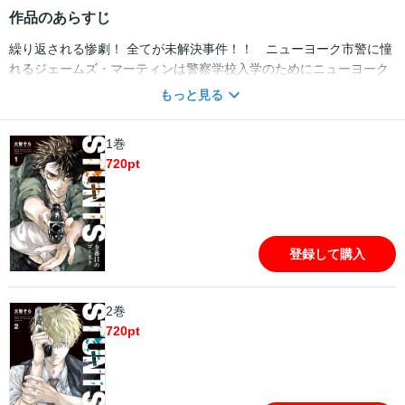
作品のあらすじ
繰り返される惨劇！ 全てが未解決事件！！ ニューヨーク市警に憧
れるジェームズ・マーティンは警察学校入学のためにニューヨーク
へとやってきた。検事である兄・ジャックと再会を果たすが、その
もっと見る
出逢いをきっかけに思いがけない事件に直面する。1人死に、1人消
える──『幽霊（ゴースト）事件』。そこには如何なる目的が秘めら
1巻
れているのか。陰謀渦巻く摩天楼の街を舞台に繰り広げられる本格
720
pt
クライム・サスペンス開幕！！ NYPD（ニューヨーク市警）に憧
れるジェームズ・マーティンは警察学校（アカデミー）入学のた
め、ニューヨークへとやってきた。偶然、検事である兄ジャックと
８年ぶりの再会を果たしたジェームズ。だが…その出逢いをきっか
けに凄惨なる『幽霊（ゴースト）事件』に巻き込まれていく――
登録して購入
2巻
720
pt