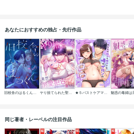
あなたにおすすめの独占・先行作品
旧校舎のはるくん～二人きりの鬼ごっこ、しよう？
ヤり捨てられた聖女は、来世では溺愛拒否することを誓います【タテヨミ】【フルカラー】
★５バストケアマッサージをはじめます～あなたの悩みを解決する、噂のサロンのトロトロ施術
同じ著者・レーベルの注目作品