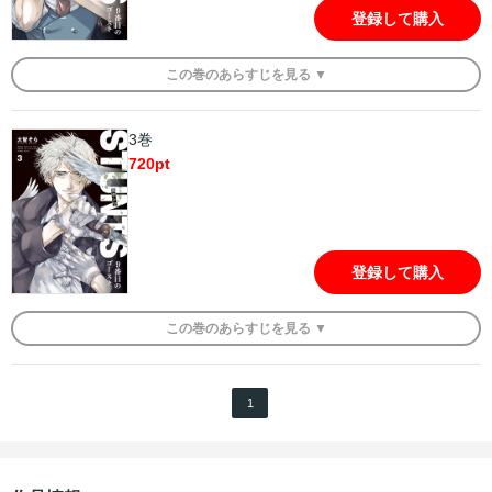
登録して購入
この
巻
のあらすじを
見る ▼
3巻
720
pt
登録して購入
この
巻
のあらすじを
見る ▼
1