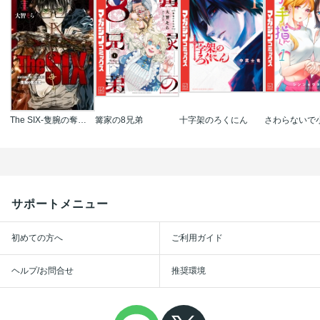
The SIX‐隻腕の奪還者‐
篝家の8兄弟
十字架のろくにん
サポートメニュー
初めての方へ
ご利用ガイド
ヘルプ/お問合せ
推奨環境