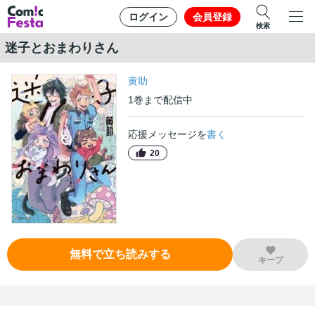
ログイン
会員登録
検索
迷子とおまわりさん
黄助
1
巻
まで配信中
応援メッセージを
書く
20
無料で立ち読みする
キープ