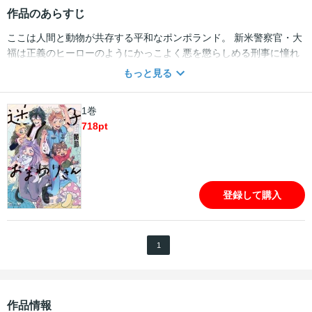
作品のあらすじ
ここは人間と動物が共存する平和なポンポランド。 新米警察官・大
福は正義のヒーローのようにかっこよく悪を懲らしめる刑事に憧れ
て警察官になるも、配属されたのは事件など何も起こらない迷子保
もっと見る
護課。 不満を抱えながら働く大福のところに一匹の子猫が迷い込ん
でくる。 話を聞くとその子猫は迷子ではなくどうやら「家出」をし
1巻
てきた様子。 しかも迎えに来た父親猫もなんだか「ワケアリ」
718
pt
で…？ ヒーロー警察官ジャスティスとその同期トミーのスピンオフ
も収録！ 電子限定描き下ろしマンガ1Pつき★
登録して購入
1
作品情報