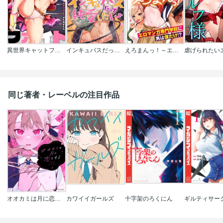
異世界キャットファイト～転生アイドル､女子プロレスはじめました【フルカラー】
インキュバスだって純愛したい【フルカラー】
えろまんっ！～エロマンガ専門学校に男は僕だけ!?～
同じ著者・レーベルの注目作品
オオカミは月に恋をする
カワイイガールズ
十字架のろくにん
ギルティサー