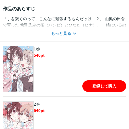
作品のあらすじ
「手を繋ぐのって、こんなに緊張するもんだっけ…？」 山奥の田舎
で育った 幼馴染みの拓（バンビ）とひなた（ヒナ）。 一緒にいるの
が当たり前だった２人は 都会の高校に通うことになり…！ 『好き』
もっと見る
って何なんだろう… まったく意識したことない気持ちが ２人の想い
を、距離を変えていく…？
1巻
540
pt
登録して購入
2巻
540
pt