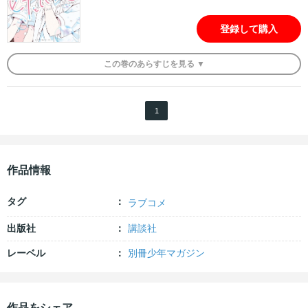
登録して購入
この
巻
のあらすじを
見る ▼
1
作品情報
タグ
ラブコメ
出版社
講談社
レーベル
別冊少年マガジン
作品をシェア