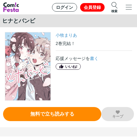
ログイン
会員登録
検索
ヒナとバンビ
小牧まりあ
2
巻
完結！
応援メッセージを
書く
いいね!
無料で立ち読みする
キープ