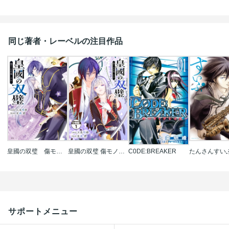
同じ著者・レーベルの注目作品
皇國の双璧 傷モノの花嫁 外伝
皇國の双璧 傷モノの花嫁 外伝 分冊版
C0DE:BREAKER
たんさんすい
サポートメニュー