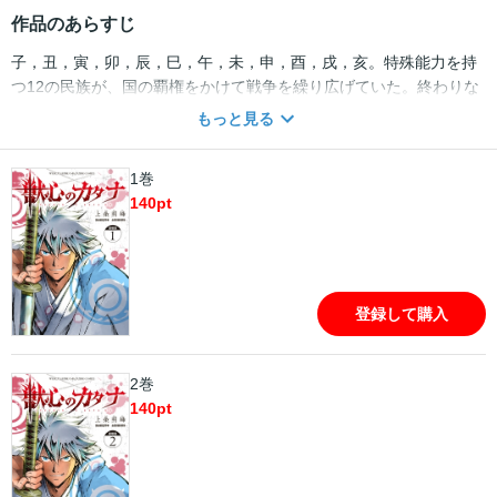
作品のあらすじ
子，丑，寅，卯，辰，巳，午，未，申，酉，戌，亥。特殊能力を持
つ12の民族が、国の覇権をかけて戦争を繰り広げていた。終わりな
き戦を憂いたある帝は、各民族が擁立する闘士・“獣刀士”による
もっと見る
5vs.5の代理戦争・“祭”の開催を宣言する――。最弱の民族・“卯”の
姫・指宿は、己が民の命運を託せる獣刀士を探す中で、伝説の民
1巻
族・“獅子”の日出丸と出会う。その邂逅こそ、番狂わせの狼煙であ
140
pt
った！十二支サバイバルファンタジー、開帳!!
登録して購入
2巻
140
pt