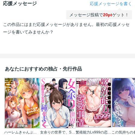
応援メッセージ
応援メッセージを書く
メッセージ投稿で
20pt
ゲット！
この作品にはまだ応援メッセージがありません。最初の応援メッセ
ージを書いてみませんか？
あなたにおすすめの独占・先行作品
ハーレムきゃんぷっ！【フルカラー】
女余りの世界で、S級魔法少女達に種をまく【フルカラー】
繁殖能力Lv999の恋愛事情 ―幼なじみ候爵令息とのウブあま新婚生活―（単話版）