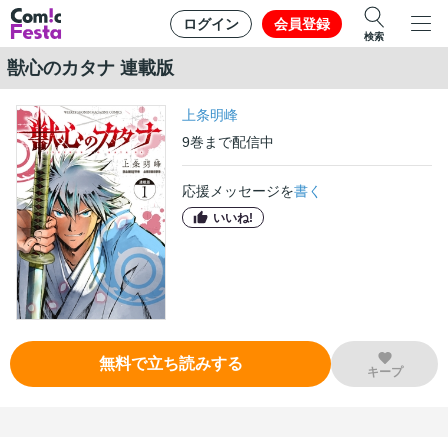
ログイン
会員登録
検索
獣心のカタナ 連載版
上条明峰
9
巻
まで配信中
応援メッセージを
書く
いいね!
無料で立ち読みする
キープ