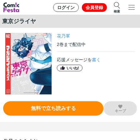
ログイン
会員登録
検索
東京ジライヤ
花乃軍
2
巻
まで配信中
応援メッセージを
書く
いいね!
無料で立ち読みする
キープ