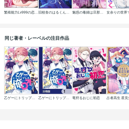
繁殖能力Lv999の恋愛事情 ―幼なじみ候爵令息とのウブあま新婚生活―（単話版）
旧校舎のはるくん～二人きりの鬼ごっこ、しよう？
魅惑の毒婦は旦那様をオトしたい
同じ著者・レーベルの注目作品
乙ゲーにトリップした俺♂
乙ゲーにトリップした俺♂【分冊版】
竜狩るおじに初恋
占者高生 星見