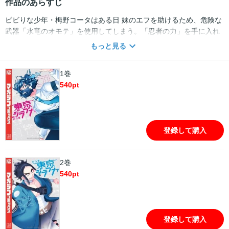
作品のあらすじ
ビビりな少年・栂野コータはある日 妹のエフを助けるため、危険な
武器「水竜のオモテ」を使用してしまう。「忍者の力」を手に入れ
たコータは、大事件に巻き込まれながら本物のヒーローへと成長し
もっと見る
ていく――！花乃軍が描き出す新感覚“忍術”アクション・ファンタ
ジー、開幕！！ ビビりな少年・栂野コータが手にしたのは、「忍者
1巻
の力」だった。正義感の強い妹・エフの無茶を支える日々を送って
540
pt
いたコータは、ある日 化け物に襲われたエフを助けるため、危険な
武器「水竜のオモテ」を使用してしまう。忍者となったコータは、
大事件に巻き込まれながら本物のヒーローへと成長していく
――！“忍術”アクション・ファンタジー、開幕！！
登録して購入
2巻
540
pt
登録して購入