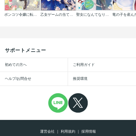
ポンコツ令嬢に転生したら､もふもふから王子のメシウマ嫁に任命されました【単行本】
乙女ゲームの当て馬悪役令嬢は､王太子殿下の幸せを願います! コミック版
聖女になんてなりませんっ!～ちびっこと平穏に暮らしたい私は規格外スキルをひた隠す～
サポートメニュー
初めての方へ
ご利用ガイド
ヘルプ/お問合せ
推奨環境
運営会社
利用規約
採用情報