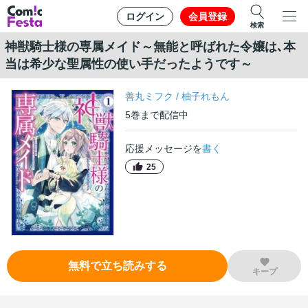
ログイン
会員登録
検索
神獣騎士様の専属メイド～無能と呼ばれた令嬢は､本
当は希少な聖属性の使い手だったようです～
善丸ミフク
/
柚子れもん
5
巻
まで配信中
応援メッセージを
書く
25
無料で立ち読みする
キープ