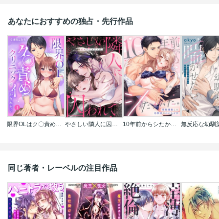
あなたにおすすめの独占・先行作品
限界OLはク〇責めクリニックでイかされたい【TL版】
やさしい隣人に囚われて～愛執のフルラージュ
10年前からシたかった。～理性爆散した幼馴染のわからせＨ
同じ著者・レーベルの注目作品