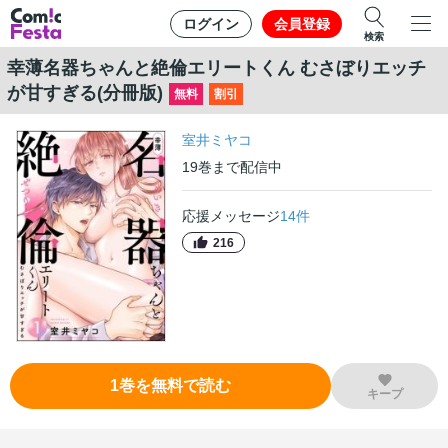
ログイン
会員登録
検索
幸薄名器ちゃんと絶倫エリートくん むさぼりエッチ
が甘すぎる(分冊版)
無料
割引
室井ミヤコ
19
巻
まで配信中
応援メッセージ
14
件
216
1
巻
を無料で読む
キープ