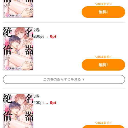
＼8/19まで／
無料!
2巻
200
pt
→
0
pt
＼8/19まで／
無料!
この
巻
のあらすじを
見る ▼
3巻
200
pt
→
0
pt
＼8/19まで／