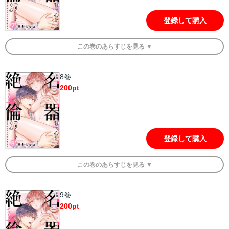
登録して購入
この
巻
のあらすじを
見る ▼
8巻
200
pt
登録して購入
この
巻
のあらすじを
見る ▼
9巻
200
pt