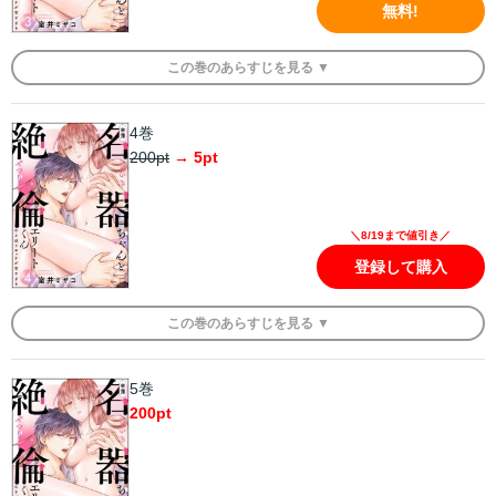
無料!
この
巻
のあらすじを
見る ▼
4巻
200
pt
→
5
pt
＼8/19まで値引き／
登録して購入
この
巻
のあらすじを
見る ▼
5巻
200
pt