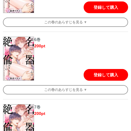
登録して購入
この
巻
のあらすじを
見る ▼
6巻
200
pt
登録して購入
この
巻
のあらすじを
見る ▼
7巻
200
pt