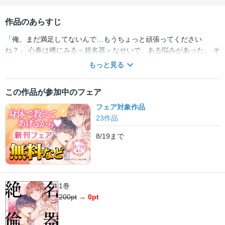
作品のあらすじ
「俺、まだ満足してないんで…もうちょっと頑張ってください
ね？」 心春は稀にみる＜超名器＞なせいで、ある悩みがあった。 そ
れは付き合う相手がすぐヤリ目になってしまうこと。 しかもちゃん
もっと見る
と感じたこともイッたこともなくて…。 そのことをバーで嘆いてい
たところ、会社の後輩・峰に聞かれてしまう!! （終わった……）と
この作品が参加中のフェア
思っていたのに、峰の口から出たのは 「俺………巨根で絶倫なの
で……俺となら普通のセックス、できるかもしれません……」
フェア対象作品
「え？？？？」 普通のセックスをする…はずだったのに、 どろどろ
23
作品
に濡れて何度も絶頂を味わわされて…!? 【絶倫】×【名器】のイッ
8/19
まで
てもイッても終わらない耐久セックスラブ♪ ※この作品は「禁断
Lovers Vol.157」に収録されております。重複購入にご注意下さ
い。
1巻
200
pt
→
0
pt