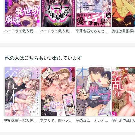
ハニトラで救う異世界崩壊【コミックス版】
ハニトラで救う異世界崩壊
幸薄名器ちゃんと絶倫エリートくん むさぼりエッチが甘すぎる
他の人はこちらもいいねしています
交配休暇～獣人夫の本気の発情が止まらない
アプリで、即ハメ～欲情度が800を超えていますSEXしますか？
そのゴム、オレと使いませんか？