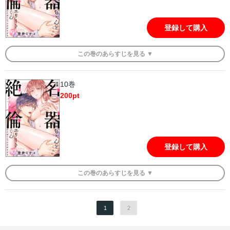
登録して購入
この
巻
のあらすじを
見る ▼
10巻
200
pt
登録して購入
この
巻
のあらすじを
見る ▼
1
2