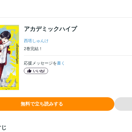
アカデミックハイプ
西塔しゅんけ
2
巻
完結！
応援メッセージを
書く
いいね!
無料で立ち読みする
すじ