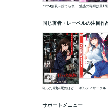
バツ4無双～捨てられ魔王、復縁ハーレム作ります。【フルカラー】
同じ著者・レーベルの注目作
狂った家族(死ぬほど怖いネット掲示板百物語～都市伝説コミック怪談集～)
ギルティサークル
サポートメニュー