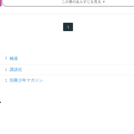
この
巻
のあらすじを
見る ▼
1
極道
講談社
別冊少年マガジン
ア