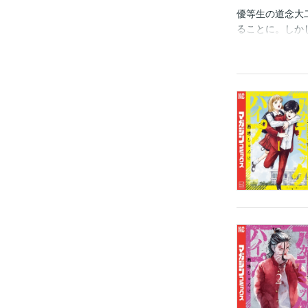
優等生の道念大
ることに。しか
るのは頭脳と行動
生の道念大二郎
良が集う「私立
想像をはるかに超
関不良高校でト