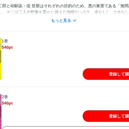
二郎と幼馴染・堤 世那はそれぞれの目的のため、悪の巣窟である「無間
し、そこは二人の想像を遥かに超えた地獄だった!! 金なし! コネなし
力！ 一般人の二人組が不良高校でトップを目指す!! 令和のネオ不良漫画
もっと見る
とその幼馴染・堤 世那が周囲の忠告を振り切って進学した高校、それは
無間高校」！ それぞれの目的のため、悪の巣窟に足を踏み入れた二人
えた地獄だった!? 金なし!! コネなし!! 力なし!! ないないづく
1巻
ップを目指す、別マガ史上最もクレイジーなヤンキー漫画爆誕！
540
pt
登録して購
2巻
540
pt
登録して購