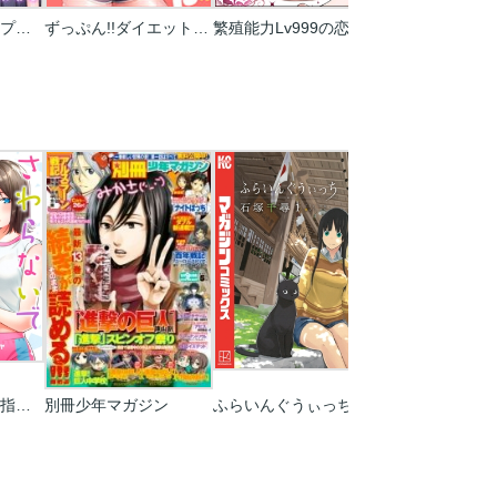
催芽さんは催眠アプられたい【フルカラー】
ずっぷん!!ダイエット【タテヨミ】【フルカラー】
繁殖能力Lv999の恋愛事情 ―幼なじみ候爵令息とのウブあま新婚生活―（単話版）
さわらないで小手指くん
別冊少年マガジン
ふらいんぐうぃっち
惡の華 分冊版