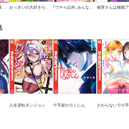
魅惑の毒婦は旦那様をオトしたい
おっきいの大好きちはやさん(分冊版)
｢ウチら以外､みんな死ねwww｣～メンヘラが転生したら魔王級に拗らせました
品
人生逆転ダンジョン
十字架のろくにん