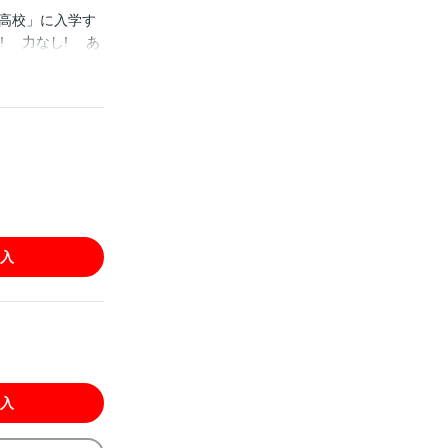
高校」に入学す
! 力なし! あ
、開幕!! 優等
…全国屈指の不
が見たものは、
しの弱小ペアが最難
入
入