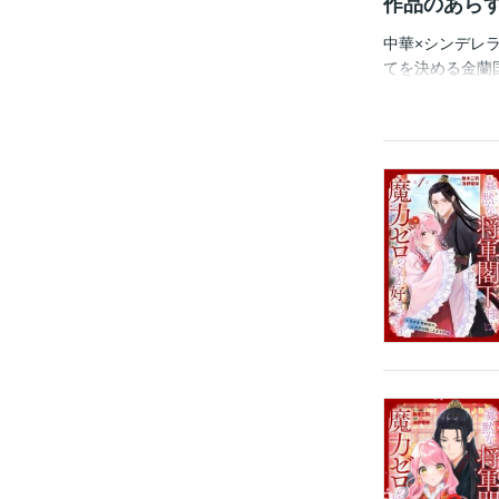
作品のあら
中華×シンデレ
てを決める金蘭
き使われる日々
とは、魔力を測
――。「モモの
ン：「異世界転生