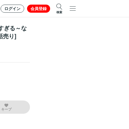
ログイン
会員登録
検索
すぎる～な
話売り]
キープ