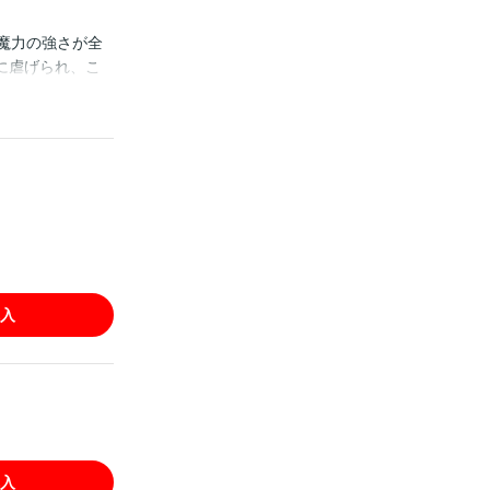
魔力の強さが全
に虐げられ、こ
「暁星の儀式」
訪れるが…
はウェブ・マガジ
入
入