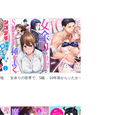
シゴデキ同期の菊地くんは、恋だけヘタレ【単話売】
女余りの世界で、S級魔法少女達に種をまく【フルカラー】
10年前からシたかった。～理性爆散した幼馴染のわからせＨ