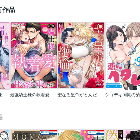
行作品
魅惑の毒婦は旦那様をオトしたい
最強騎士様の執着愛は甘くて淫らで重すぎる(分冊版)
聖なる皇帝がとんだ隠れ絶倫だった件【単話】
品