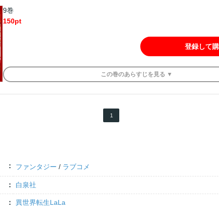
9巻
150
pt
登録して購
この
巻
のあらすじを
見る ▼
1
ファンタジー
/
ラブコメ
白泉社
異世界転生LaLa