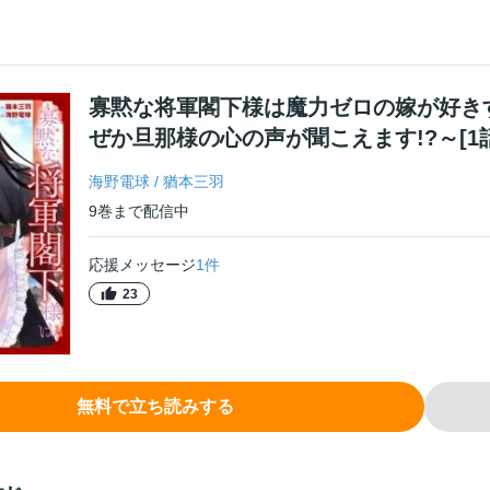
寡黙な将軍閣下様は魔力ゼロの嫁が好き
ぜか旦那様の心の声が聞こえます!?～[1
海野電球
/
猶本三羽
9
巻
まで配信中
応援メッセージ
1
件
23
無料で立ち読みする