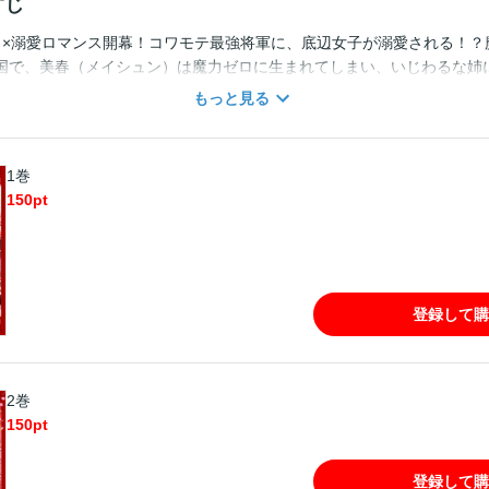
すじ
ラ×溺愛ロマンス開幕！コワモテ最強将軍に、底辺女子が溺愛される！？
国で、美春（メイシュン）は魔力ゼロに生まれてしまい、いじわるな姉
を送っていた。ある日、そんな美春にも「暁星の儀式」への招待状が。
もっと見る
る成人の儀式。自分にも魔力が本当はあるかも、淡い期待を胸に儀式に
医術史」原作・猶本三羽が贈る新作、中華異世界ロマンス！(この作品
LaLa Vol.17」に収録されています。重複購入にご注意ください。)
1巻
150
pt
登録して購
2巻
150
pt
登録して購