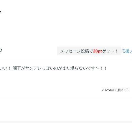
ア
ジ
メッセージ投稿で
20pt
ゲット！
応援
いい！ 閣下がヤンデレっぽいのがまた堪らないです〜！！
2025年08月21日