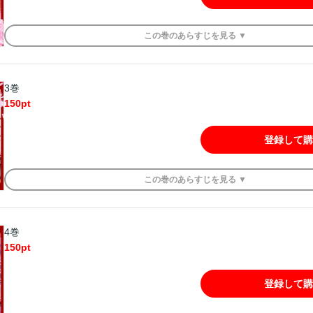
この
巻
のあらすじを
見る ▼
3巻
150
pt
登録して購
この
巻
のあらすじを
見る ▼
4巻
150
pt
登録して購