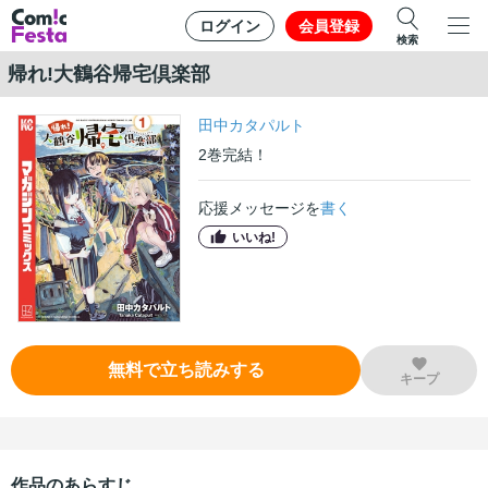
ログイン
会員登録
検索
帰れ!大鶴谷帰宅倶楽部
田中カタパルト
2
巻
完結！
応援メッセージを
書く
いいね!
無料で立ち読みする
キープ
作品のあらすじ