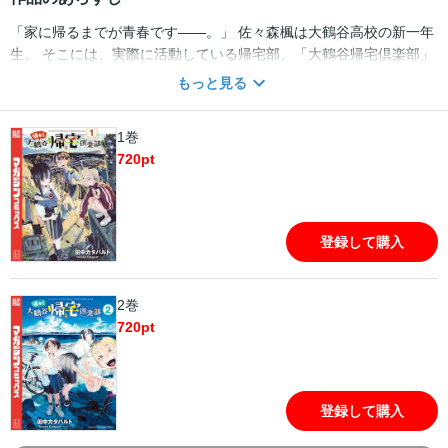
「家に帰るまでが青春です――。」 佐々森楓は大鶴谷高校の新一年
生。 そこには、実際に活動している帰宅部、「大鶴谷帰宅倶楽部」
が存在していた！ 爆速の帰宅RTAに寄り道の買い食い。 JK3人で究
もっと見る
める極上の帰宅部ライフ―。 さぁ、今日も一緒に帰りましょう♪
大鶴谷高校に入学したテカテカのJK佐々森 楓。帰り道、人混みを
1巻
避けて脇道から帰宅を試みたら全く知らない高台で迷子に。そこに
720
pt
現れたのは、同じ高校の2年、安達と宮崎。2人は実際に活動してい
る帰宅部「大鶴谷帰宅倶楽部」の部員だった！ 主な活動は学校から
家までの帰宅タイムを競う！？ 退屈な帰り道が一遍！ 極上の帰宅部
ライフが始まる！
登録して購入
2巻
720
pt
登録して購入