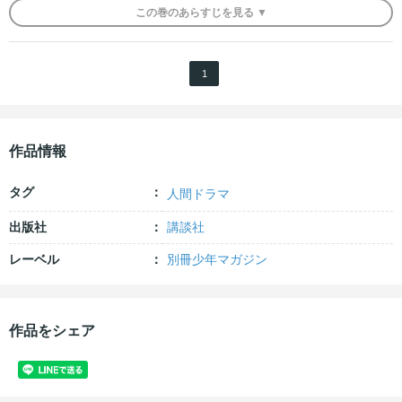
この
巻
のあらすじを
見る ▼
1
作品情報
タグ
人間ドラマ
出版社
講談社
レーベル
別冊少年マガジン
作品をシェア