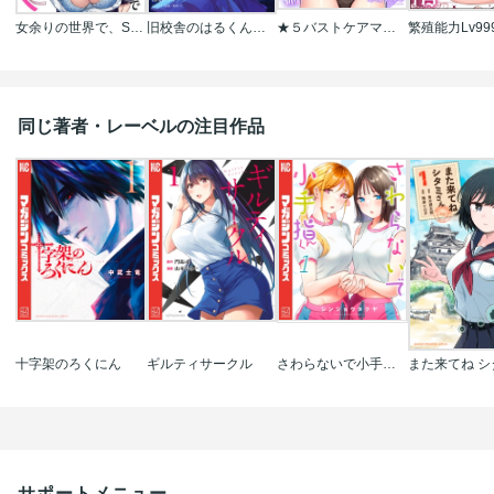
女余りの世界で、S級魔法少女達に種をまく【フルカラー】
旧校舎のはるくん～二人きりの鬼ごっこ、しよう？
★５バストケアマッサージをはじめます～あなたの悩みを解決する、噂のサロンのトロトロ施術
同じ著者・レーベルの注目作品
十字架のろくにん
ギルティサークル
さわらないで小手指くん
サポートメニュー