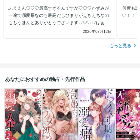
ふええん♡♡♡最高すぎるんですが♡♡♡かずみが
何度も読
一途で溺愛系なのも最高だしひまりがえちえちなの
い！！！
ももうほんとありがとうございます♡♡♡♡はぁ最
高♡♡♡♡
2026年07月12日
もっと見る
あなたにおすすめの独占・先行作品