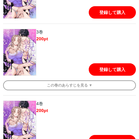
登録して購入
3巻
200
pt
登録して購入
この
巻
のあらすじを
見る ▼
4巻
200
pt