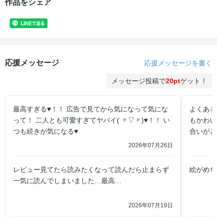
作品をシェア
応援メッセージ
応援メッセージを書く
メッセージ投稿で
20pt
ゲット！
最高すぎる♥️！！ 広告で見てから気になって気にな
よくある
って！ 二人とも可愛すぎてヤバイ( 〃▽〃)♥️！！ い
もかわい
つも続きが気になる♥️
合いがと
エッッッ
2026年07月26日
レビュー見てたら読みたくなって読んだら止まらず
絵がめち
一気に読んでしまいました…最高…
2026年07月19日