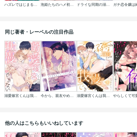
ハズレではじまる溺愛人生～仕組まれた恋の相手はハイスぺ社長
泡姫たちのハメ初め～ピュア男しかいない世界で、俺だけドスケベ無双～
ドライな同期の溺愛癖
同じ著者・レーベルの注目作品
溺愛篠宮くんは我慢ができない
今から、親友やめようか。～腐れ縁同僚は甘い快楽で私を壊す～【コミックス版】
溺愛篠宮くんは我慢ができない【合冊版】
他の人はこちらもいいねしています