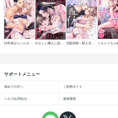
10年前からシたかった。～理性爆散した幼馴染のわからせＨ
やさしい隣人に囚われて～愛執のフルラージュ
交配休暇～獣人夫の本気の発情が止まらない
サポートメニュー
初めての方へ
ご利用ガイド
ヘルプ/お問合せ
推奨環境