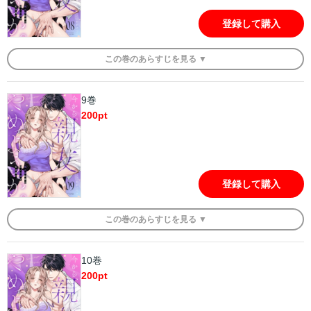
登録して購入
この
巻
のあらすじを
見る ▼
9巻
200
pt
登録して購入
この
巻
のあらすじを
見る ▼
10巻
200
pt