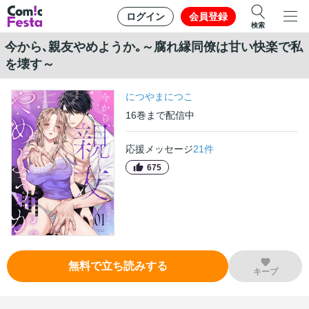
ログイン
会員登録
検索
今から､親友やめようか｡～腐れ縁同僚は甘い快楽で私
を壊す～
につやまにつこ
16
巻
まで配信中
応援メッセージ
21
件
675
無料で立ち読みする
キープ