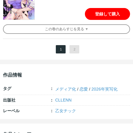
登録して購入
この
巻
のあらすじを
見る ▼
1
2
作品情報
タグ
メディア化
/
恋愛
/
2026年実写化
出版社
CLLENN
レーベル
乙女チック