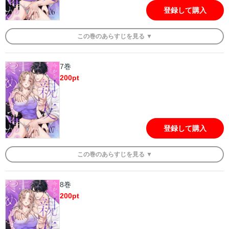
登録して購入
この
巻
のあらすじを
見る ▼
7巻
200
pt
登録して購入
この
巻
のあらすじを
見る ▼
8巻
200
pt