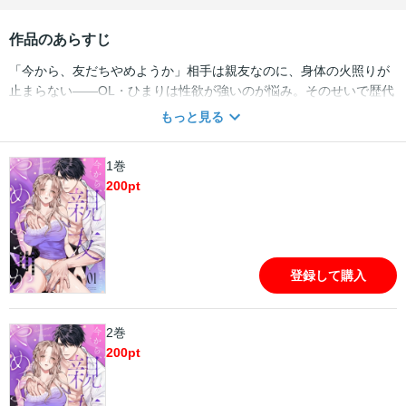
作品のあらすじ
「今から、友だちやめようか」相手は親友なのに、身体の火照りが
止まらない――OL・ひまりは性欲が強いのが悩み。そのせいで歴代
彼氏とも破局し続け、すっかりトラウマ＆欲求不満に。大学時代か
もっと見る
らの友人兼会社の同僚・和巳に愚痴っているうち、酔った勢いで“満
足するまで抱かれてみたい”と暴露しちゃって・・・!?「じゃ
1巻
あ・・・俺で試してみる？」初めて見るオトコの顔に胸が高鳴る。
200
pt
キスも肌に触れる手つきも優しくて、期待して疼くアソコを舐めら
れたら、声が我慢できない・・・っ。快感責めでイかされまくっ
て、キモチイイことしか考えられなくて、和巳の大きいのでナカを
満たされたら――もう、親友じゃいられない・・・！
登録して購入
2巻
200
pt