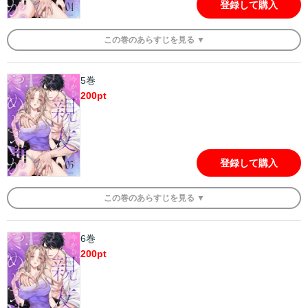
登録して購入
この
巻
のあらすじを
見る ▼
5巻
200
pt
登録して購入
この
巻
のあらすじを
見る ▼
6巻
200
pt