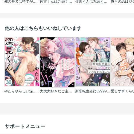
俺の番犬は待てができすぎる(分冊版)
佐古くんは九頭くんの犬【電子限定特典付き】【コミックス版】
佐古くんは九頭くんの犬【分冊版】
他の人はこちらもいいねしています
やたらやらしい深見くん
大大大好きなご主人サマへ、過激な愛の十戒を
新米転生者にLv999ごといただかれました。
サポートメニュー