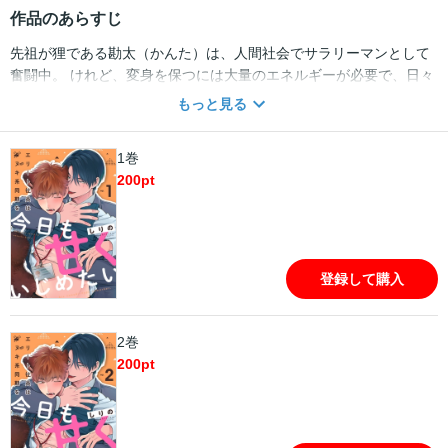
作品のあらすじ
先祖が狸である勘太（かんた）は、人間社会でサラリーマンとして
奮闘中。 けれど、変身を保つには大量のエネルギーが必要で、日々
の激務にヘトヘト。 当然ミスも多く、いつも怒られてばか
もっと見る
り・・・。 中でも厄介なのが、顔も仕事も完璧だけど口が悪い同
期・芳野（よしの）。 あんまり関わりたくないのに、なぜか一緒に
1巻
仕事をする羽目になってしまい――。 最悪の気分で仕事を進めてい
200
pt
たある日、大事なデータをうっかり削除してしまった勘太。 恥を忍
んで芳野に助けを求め、なんとか案件は片付いたものの、 気が抜け
たその瞬間、狸の耳と尻尾があらわに！！！！ 動揺する勘太をよそ
に、芳野は「その耳触らせてくれるなら黙っててやる」と脅してき
て！？ 意地悪エリート×ポンコツタヌキの、不器用で可愛い内緒の
登録して購入
オフィスラブコメディ、ここに開幕！ 正体バレから始まるふたりの
関係は、予想外に甘くて、ちょっぴりやらしくて・・・？
2巻
200
pt