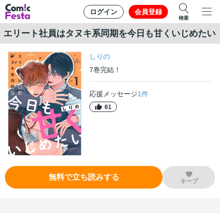
ログイン
会員登録
検索
エリート社員はタヌキ系同期を今日も甘くいじめたい
しりの
7
巻
完結！
応援メッセージ
1
件
61
無料で立ち読みする
キープ