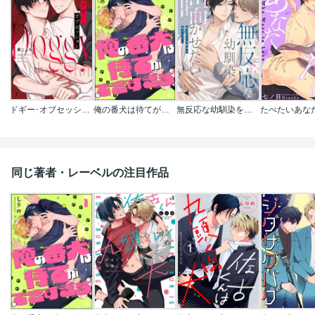
ドギー･オブセッション
俺の番犬は待てができすぎる(分冊版)
無反応な幼馴染を喘がせたい
たべたいあな
同じ著者・レーベルの注目作品