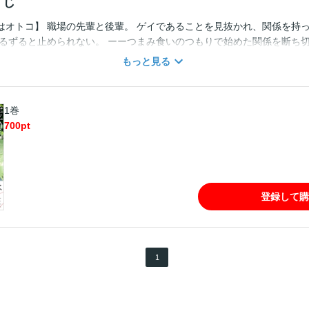
すじ
はオトコ】 職場の先輩と後輩。 ゲイであることを見抜かれ、関係を持っ
ずるずると止められない。 ーーつまみ食いのつもりで始めた関係を断ち
を向けられると受け入れてしまう木村（きむら）。 2人の不倫を目撃して
もっと見る
 木村の浮気を疑う妻・唯（ゆい）。 それぞれの視点から描かれる、モラ
信しているものに、加筆修正・描き下ろしを加えたコミックス版です。
1巻
700
pt
登録して購
1