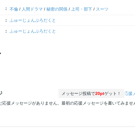
不倫
/
人間ドラマ
/
秘密の関係
/
上司・部下
/
スーツ
ふゅーじょんぷろだくと
ふゅーじょんぷろだくと
ア
ジ
メッセージ投稿で
20pt
ゲット！
応援
だ応援メッセージがありません。最初の応援メッセージを書いてみませ