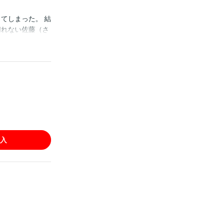
てしまった。 結
切れない佐藤（さ
しまった同僚・
ルの境界線。 ※
重複購入にお気
入