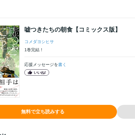
嘘つきたちの朝食【コミックス版】
コメダヨシヒサ
1
巻
完結！
応援メッセージを
書く
いいね!
無料で立ち読みする