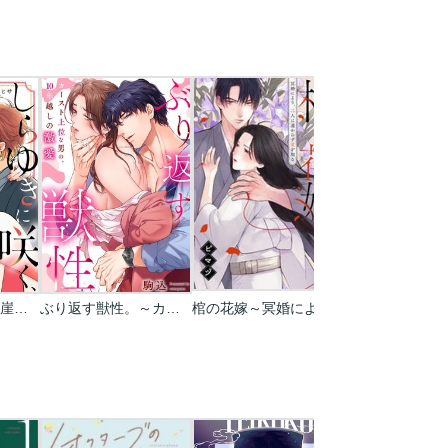
しらゆきに咲く、崖落ち婚。
ぶり返す獣性。～カースト上位な男の、10年越しの激愛
棺の花嫁～冥婚により、二人は遠からず愛を知る