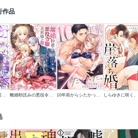
行作品
ふしだら聖者と睦言を。
離婚秒読みの悪役令嬢と入れ替わったら…旦那様が離してくれません！？
10年前からシたかった。～理性爆散した幼馴染のわからせＨ
品