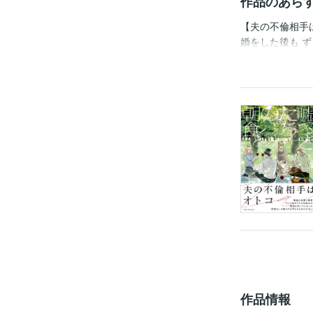
作品のあら
【夫の不倫相手
婚をした後も 
とう）。 好意
香菜（かな）。
本作品は単話配
をつけ下さい。
作品情報