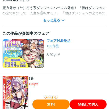
魔力発散（ヤ）ろう系ダンジョンハーレム発進！ 「僕はダンジョン
の全てを知って、人生を逆転する！」 「僕はダンジョンの全てを知
って、人生を逆転する！」いじめられっ子で童貞で人生ドン底。だ
もっと見る
けどダンジョン知識は世界一の高校生・佐伯賢一。16歳で魔力が発
現した賢一は憧れの探索者(シーカー)となり、快楽と暴力の無法地
この作品が参加中のフェア
帯・ダンジョン島へーー！！蓄えた知識で最強の魔物をなぎ倒し、
最高の美少女と魔力発散(セッ〇ス)！？知識で無双して全てを手に
フェア対象作品
入れろ！！最高に気持ちいい成り上がり冒険譚開幕ーー！！
166
作品
8/20
まで
1巻
720
pt
＼8/20まで／
無料!
登録して購入