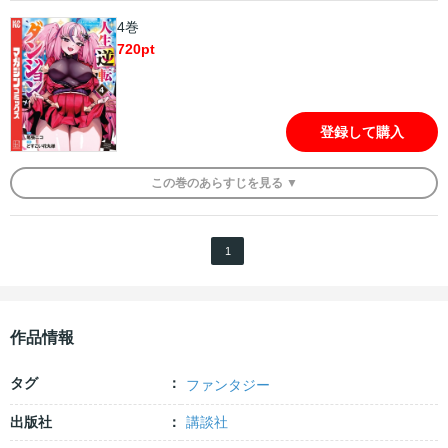
4巻
720
pt
登録して購入
この
巻
のあらすじを
見る ▼
1
作品情報
タグ
ファンタジー
出版社
講談社