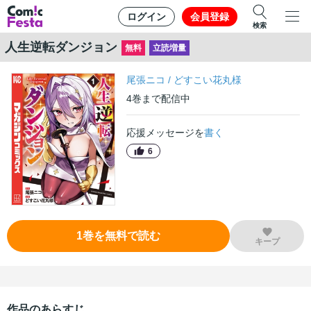
ログイン
会員登録
検索
人生逆転ダンジョン
無料
立読増量
尾張ニコ
/
どすこい花丸様
4
巻
まで配信中
応援メッセージを
書く
6
1
巻
を無料で読む
キープ
作品のあらすじ