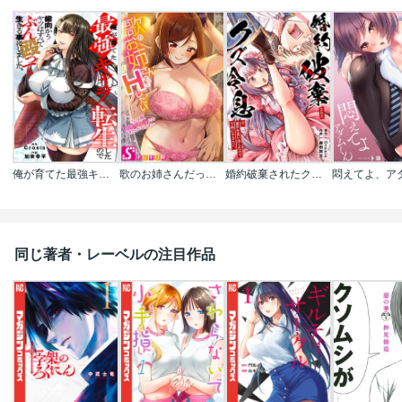
俺が育てた最強キャラに転生したので、歯向かうヤツはすべてぶん殴って生きる事にしました。
歌のお姉さんだってHしたい～こんな顔､TVの前のみんなには見せられないよ…
婚約破棄されたクズ令息は、前世を思い出したので平和に生きたい。
同じ著者・レーベルの注目作品