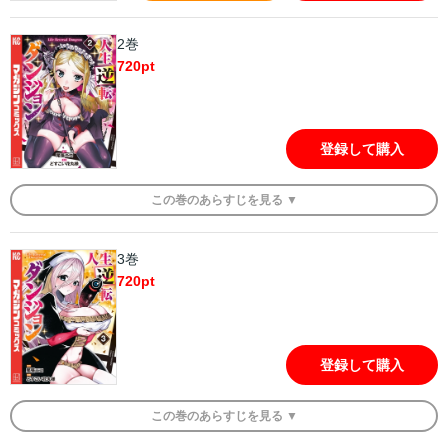
2巻
720
pt
登録して購入
この
巻
のあらすじを
見る ▼
3巻
720
pt
登録して購入
この
巻
のあらすじを
見る ▼