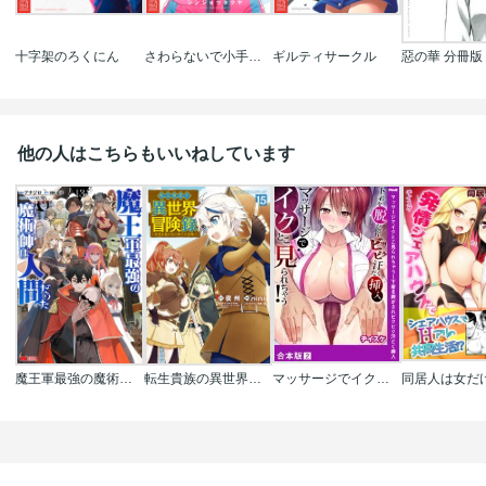
十字架のろくにん
さわらないで小手指くん
ギルティサークル
惡の華 分冊版
他の人はこちらもいいねしています
魔王軍最強の魔術師は人間だった(コミック)
転生貴族の異世界冒険録
マッサージでイクとこ見られちゃう!下着を脱がされビクビク汗だく挿入【合本版】