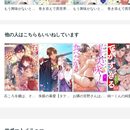
もう興味がないと離婚された令嬢の意外と楽しい新生活
巻き添えで異世界に喚び出されたので､世界観無視して和菓子作ります
もう興味がないと離婚された令嬢の意外と楽しい新生活
他の人はこちらもいいねしています
石ころ令嬢は、その聡明な瞳で愛を見つける。
朱眼の暴愛【タテヨミ】【フルカラー】
お隣の宮野さんは､私を美味しく食べたがる【単話売】