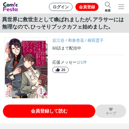
ログイン
会員登録
検索
異世界に救世主として喚ばれましたが､アラサーには
無理なので､ひっそりブックカフェ始めました｡
近江谷
/
和泉杏花
/
桜田霊子
60
話
まで配信中
応援メッセージ
1
件
20
会員登録して読む
キープ