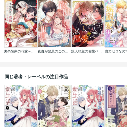
鬼条院家の花嫁～鬼に見初められた没落令嬢～
夜伽が禁忌のこの世界で【フルカラー】
獣人領主の偏愛ペット～今世では俺が飼い主だから
同じ著者・レーベルの注目作品