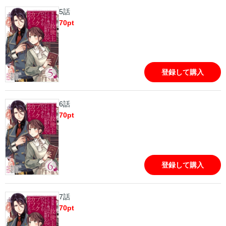
5話
70
pt
登録して購入
6話
70
pt
登録して購入
7話
70
pt