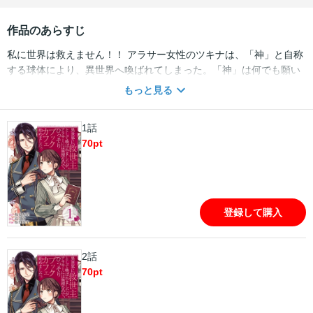
作品のあらすじ
私に世界は救えません！！ アラサー女性のツキナは、「神」と自称
する球体により、異世界へ喚ばれてしまった。「神」は何でも願い
を叶える事と引き替えに、「救世主」として異世界に安定をもたら
もっと見る
すよう言ってくるのだけど…。ハイスペックアラサー女性の異世界
ラブライフ！
1話
70
pt
登録して購入
2話
70
pt