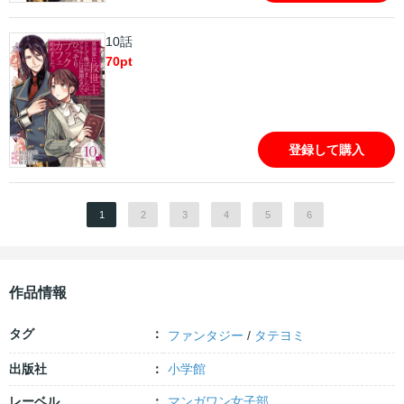
10話
70
pt
登録して購入
1
2
3
4
5
6
作品情報
タグ
ファンタジー
/
タテヨミ
出版社
小学館
レーベル
マンガワン女子部