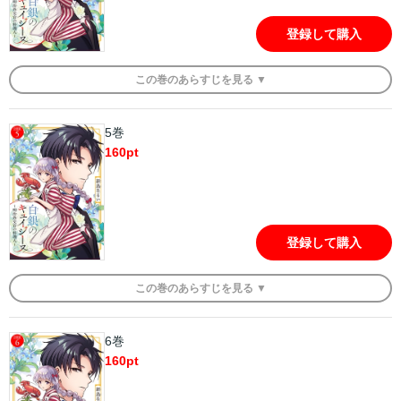
登録して購入
この
巻
のあらすじを
見る ▼
5巻
160
pt
登録して購入
この
巻
のあらすじを
見る ▼
6巻
160
pt