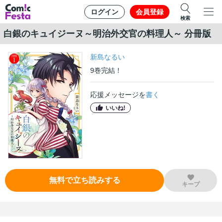
ログイン
会員登録
検索
白銀のキュイジーヌ～明治外交官の料理人～ 分冊版
新島なるい
9
巻
完結！
応援メッセージを
書く
いいね!
無料で立ち読みする
キープ