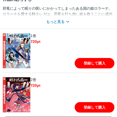
邪竜によって眠りの呪いにかかってしまったある国の姫ロラーナ。
ロラーナを愛する騎士レガは、邪竜を打ち倒し姫を救うことに成功
する。 しかし、長い眠りから目覚めたロラーナは、邪竜を復活さ
もっと見る
せ、世界を眠れる森に沈めてしまうーー。 歪められた物語をめぐる
ファンタジー巨編『眠れる森のレガ』、堂々開演！！
1巻
720
pt
登録して購入
2巻
720
pt
登録して購入