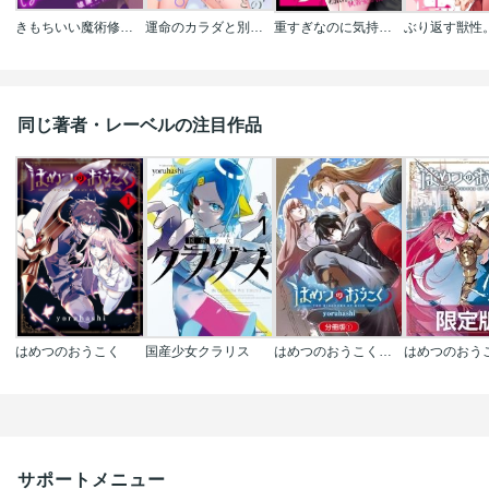
きもちいい魔術修行はじめました
運命のカラダと別れたい。～思い出したくなかった、元カレとのズブズブH
重すぎなのに気持ちイイ。～私依存な元カレの執着愛が沼すぎる
同じ著者・レーベルの注目作品
はめつのおうこく
国産少女クラリス
はめつのおうこく【分冊版】
サポートメニュー