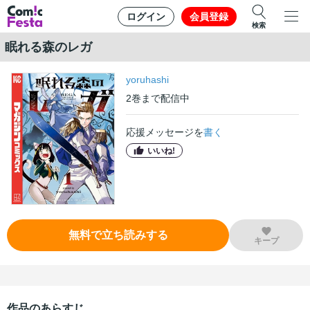
ログイン
会員登録
検索
眠れる森のレガ
yoruhashi
2
巻
まで配信中
応援メッセージを
書く
いいね!
無料で立ち読みする
キープ
作品のあらすじ