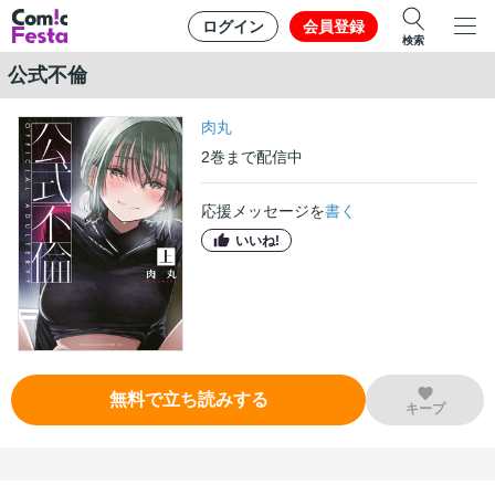
ログイン
会員登録
検索
公式不倫
肉丸
2
巻
まで配信中
応援メッセージを
書く
いいね!
無料で立ち読みする
キープ