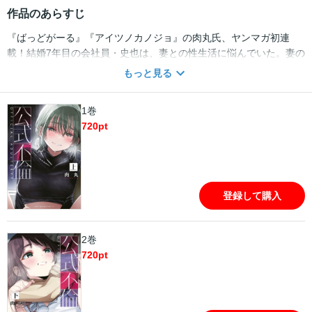
作品のあらすじ
『ばっどがーる』『アイツノカノジョ』の肉丸氏、ヤンマガ初連
載！結婚7年目の会社員・史也は、妻との性生活に悩んでいた。妻の
ことは大好きなのに、セックスでは己自身が反応しない。夫婦に子
もっと見る
どもはおらず、親族からのプレッシャーにも苦しめられる日々。そ
んなある日、夫婦は突然、政府によって引きはがされ、それぞれが
1巻
「新たなパートナー」との同棲を強要される。それは少子化対策の
720
pt
もとに行われる、国家公認の不倫だった！
登録して購入
2巻
720
pt