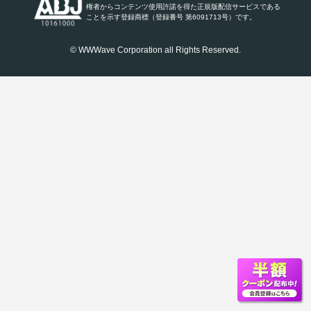
権者からコンテンツ使用許諾を得た正規版配信サービスである
ことを示す登録商標（登録番号 第6091713号）です。
© WWWave Corporation all Rights Reserved.