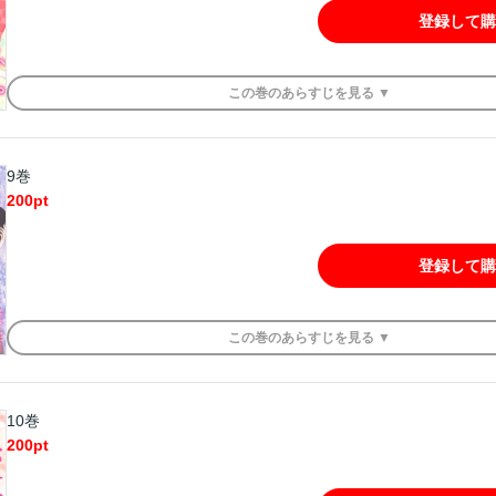
登録して購
この
巻
のあらすじを
見る ▼
9巻
200
pt
登録して購
この
巻
のあらすじを
見る ▼
10巻
200
pt