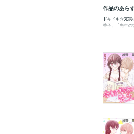
作品のあら
ドキドキ☆充実
香子。「先生の
頬、そして…。
我慢する理香子
子は…？ (この作
さい。)