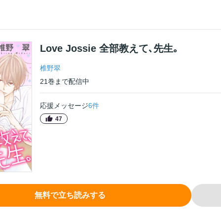
Love Jossie 全部教えて､先生｡
椎野翠
21
巻
まで配信中
応援メッセージ
6
件
47
無料で立ち読みする