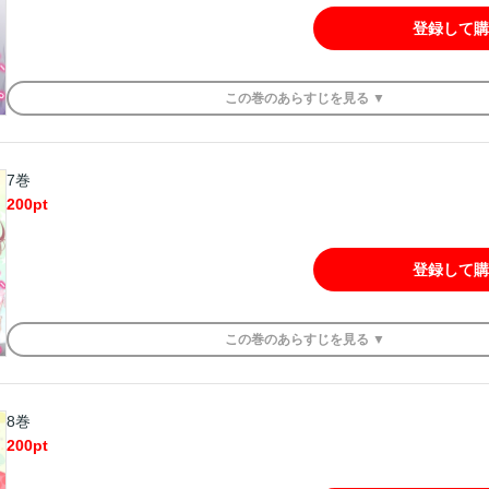
登録して購
この
巻
のあらすじを
見る ▼
7巻
200
pt
登録して購
この
巻
のあらすじを
見る ▼
8巻
200
pt