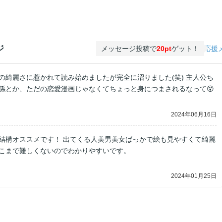
ジ
メッセージ投稿で
20pt
ゲット！
応援
の綺麗さに惹かれて読み始めましたが完全に沼りました(笑) 主人公ち
係とか、ただの恋愛漫画じゃなくてちょっと身につまされるなって😵
2024年06月16日
結構オススメです！ 出てくる人美男美女ばっかで絵も見やすくて綺麗
こまで難しくないのでわかりやすいです。
2024年01月25日