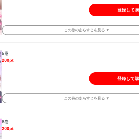
登録して購
この
巻
のあらすじを
見る ▼
5巻
200
pt
登録して購
この
巻
のあらすじを
見る ▼
6巻
200
pt