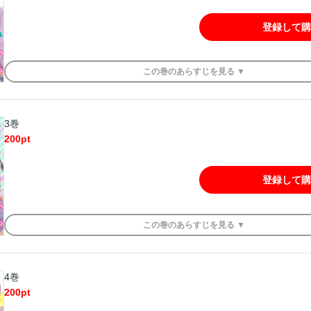
登録して購
この
巻
のあらすじを
見る ▼
3巻
200
pt
登録して購
この
巻
のあらすじを
見る ▼
4巻
200
pt