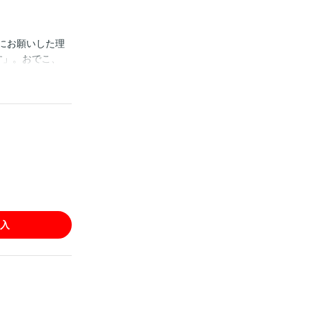
にお願いした理
す」。おでこ、
う朋哉。必死で
をもて余す理香
複購入にご注意くだ
入