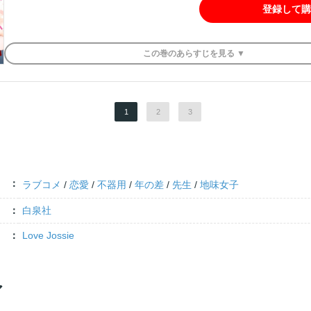
登録して購
この
巻
のあらすじを
見る ▼
1
2
3
ラブコメ
/
恋愛
/
不器用
/
年の差
/
先生
/
地味女子
白泉社
Love Jossie
ア