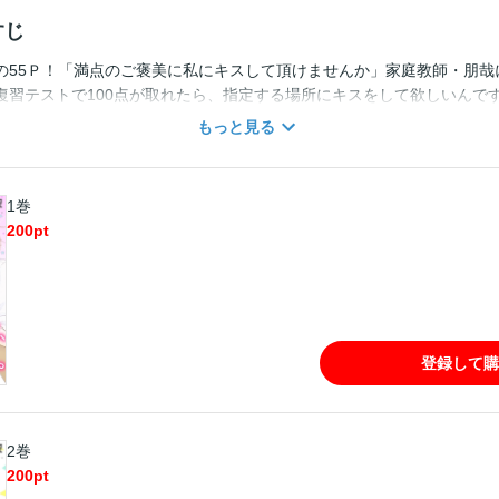
すじ
の55Ｐ！「満点のご褒美に私にキスして頂けませんか」家庭教師・朋哉
復習テストで100点が取れたら、指定する場所にキスをして欲しいんで
「声、出しちゃ駄目だよ。下に居るお母さんに聞こえちゃうよ？」とい
もっと見る
。「やめる？」「も…もっと…して下さい…」どんどん欲深くなる自分
品はウェブ・マガジン：Love Jossie Vol.4に収録されています。重
1巻
200
pt
登録して購
2巻
200
pt