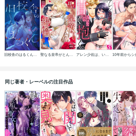
旧校舎のはるくん～二人きりの鬼ごっこ、しよう？
聖なる皇帝がとんだ隠れ絶倫だった件【単話】
アレン少佐は、いかつい体で甘く抱く。
同じ著者・レーベルの注目作品