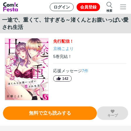
ログイン
会員登録
検索
一途で、重くて、甘すぎる～渚くんとお腹いっぱい愛
され生活
先行
配信！
京橋こより
5
巻
完結！
応援メッセージ
7
件
142
無料で立ち読みする
キープ