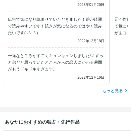
2023年01月26日
広告で気になり読ませていただきました！絵が綺麗
元々作家
で読みやすいです！続きが気になるのではやく読み
て気にな
たいです( ˶°⌓°˶)
が面白く
情豊かで
2022年12月18日
一途なところがすごくキュンキュンしました♡ ずっ
と弟だと思っていたところからの恋人にかわる瞬間
がもうドキドキすぎます。
2022年12月16日
もっと見る
あなたにおすすめの独占・先行作品