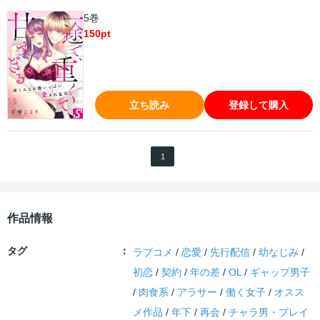
5巻
150
pt
立ち読み
登録して購入
1
作品情報
タグ
ラブコメ
/
恋愛
/
先行配信
/
幼なじみ
/
初恋
/
契約
/
年の差
/
OL
/
ギャップ男子
/
肉食系
/
アラサー
/
働く女子
/
オスス
メ作品
/
年下
/
再会
/
チャラ男・プレイ