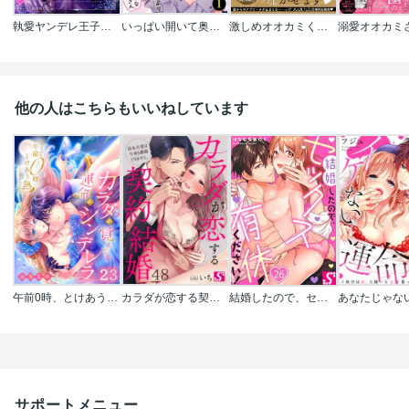
執愛ヤンデレ王子は無垢な聖女を淫靡に堕としたいアンソロジー
いっぱい開いて奥まで見せて?～強引エッチな歯医者さん
激しめオオカミくんの溺愛エッチ【単行本版】
他の人はこちらもいいねしています
午前0時、とけあう熱～カラダが覚えてる運命のシンデレラ
カラダが恋する契約結婚～冨永夫妻は今夜も離婚できません。
結婚したので、セックス有休ください!
サポートメニュー