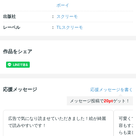
ボーイ
出版社
スクリーモ
レーベル
TLスクリーモ
作品をシェア
応援メッセージ
応援メッセージを書く
メッセージ投稿で
20pt
ゲット！
広告で気になり読ませていただきました！絵が綺麗
可愛くて
で読みやすいです！
容もすご
らも楽し