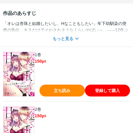
作品のあらすじ
「オレは杏珠と結婚したいし、Hなこともしたい」年下幼馴染の突
然の告白…キスだけでイかされそうなくらいやばいっ…――12年ぶ
りに再会した幼馴染は、金髪ピアスなチャラい見た目に…だけど、
もっと見る
すぐに意気投合していつの間にか同居！料理上手な渚くんに胃袋を
完全に掴まれてしまう杏珠。でも、恋愛関係には…と思っていた矢
1巻
先まさかのプロポーズ…!?「一緒のお墓に入りたい」と重すぎる愛
150
pt
の告白に戸惑いながらも、３ヵ月お試しで恋人になることを受け入
れると、そのまま押し倒されて…渚くんってＨも上手いの…？
立ち読み
登録して購入
2巻
150
pt