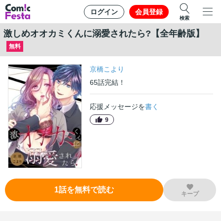
ログイン
会員登録
検索
激しめオオカミくんに溺愛されたら?【全年齢版】
無料
京橋こより
65
話
完結！
応援メッセージを
書く
9
1
話
を無料で読む
キープ