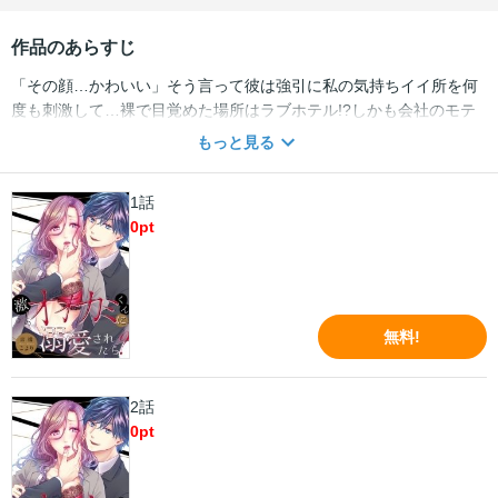
作品のあらすじ
「その顔…かわいい」そう言って彼は強引に私の気持ちイイ所を何
度も刺激して…裸で目覚めた場所はラブホテル!?しかも会社のモテ
後輩・椎木君とシてしまったらしい!!私の方がずっと年上だし一夜の
もっと見る
過ち、そう思おうとしたのに「昨日みたいなことシたら信じて貰え
ますか？」なんて告白され、オオカミになった彼に「我慢できな
1話
い」とキスされー!?【※この作品は「激しめオオカミくんの限界エ
0
pt
ッチ～好きになるまでイかせます!」を縦スクロール版に編集した
『タテ読み版』です。重複購入にご注意ください。】
無料!
2話
0
pt