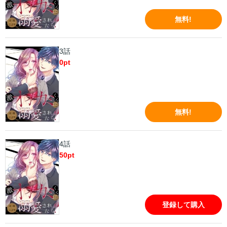
無料!
3話
0
pt
無料!
4話
50
pt
登録して購入