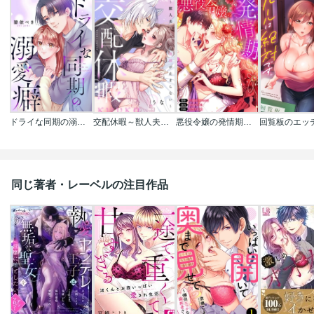
ドライな同期の溺愛癖
交配休暇～獣人夫の本気の発情が止まらない
悪役令嬢の発情期【タテヨミ】【フルカラー】
同じ著者・レーベルの注目作品