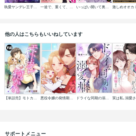
執愛ヤンデレ王子は無垢な聖女を淫靡に堕としたいアンソロジー
一途で、重くて、甘すぎる～渚くんとお腹いっぱい愛され生活
いっぱい開いて奥まで見せて?～強引エッチな歯医者さん
他の人はこちらもいいねしています
【単話売】モトカレに5年ぶりに抱かれちゃいました! ～湯けむり恋愛事情～
悪役令嬢の発情期【タテヨミ】【フルカラー】
ドライな同期の溺愛癖
サポートメニュー