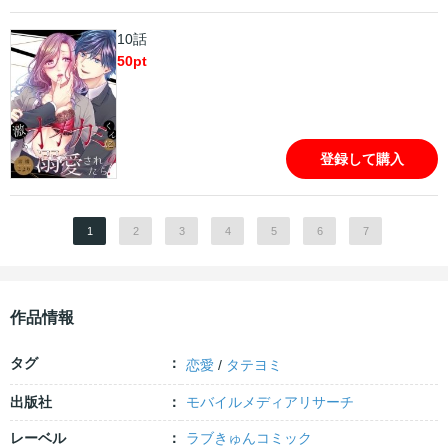
10話
50
pt
登録して購入
1
2
3
4
5
6
7
作品情報
タグ
恋愛
/
タテヨミ
出版社
モバイルメディアリサーチ
レーベル
ラブきゅんコミック