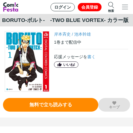
ログイン
会員登録
検索
BORUTO-ボルト- -TWO BLUE VORTEX- カラー版
岸本斉史
/
池本幹雄
1
巻
まで配信中
応援メッセージを
書く
いいね!
無料で立ち読みする
キープ