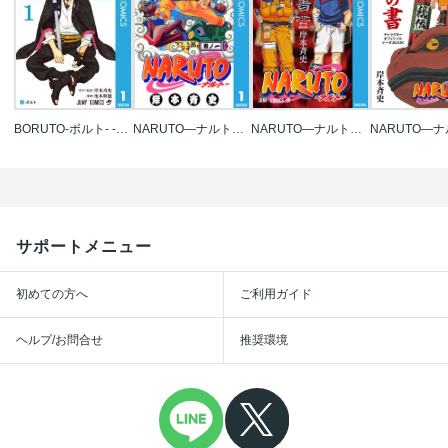
BORUTO-ボルト- -TWO BLUE VORTEX-
NARUTO―ナルト― モノクロ版
NARUTO―ナルト―[秘伝･闘の書] キャラクターオフィシャルデータBOOK
サポートメニュー
初めての方へ
ご利用ガイド
ヘルプ/お問合せ
推奨環境