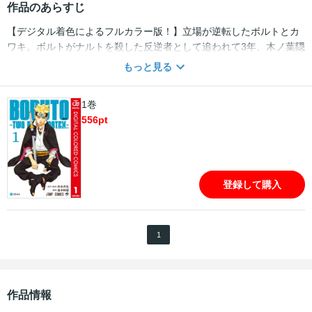
作品のあらすじ
【デジタル着色によるフルカラー版！】立場が逆転したボルトとカ
ワキ。ボルトがナルトを殺した反逆者として追われて3年、木ノ葉隠
れの里をコードと「爪アカ」が急襲、サラダ達が対応に追われる最
もっと見る
中、成長したボルトが現れ!? 運命の渦が再び動く!!
1巻
556
pt
登録して購入
1
作品情報