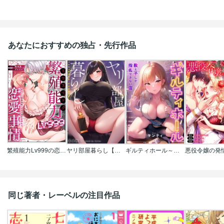
あなたにおすすめの独占・先行作品
繁殖能力Lv999の恋愛事情 ―幼なじみ候爵令息とのウブあま新婚生活―（単話版）
ヤリ部屋暮らし【フルカラー】
ギルティホール～教え子しか指名できない店～【フルカラー】
同じ著者・レーベルの注目作品