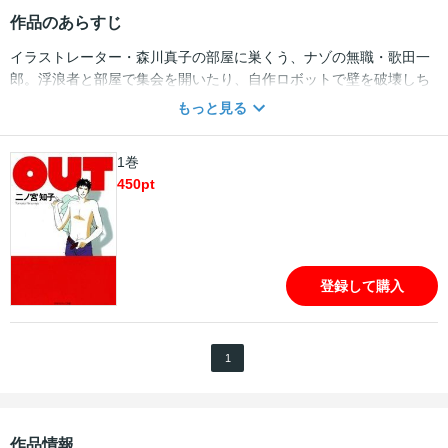
作品のあらすじ
イラストレーター・森川真子の部屋に巣くう、ナゾの無職・歌田一
郎。浮浪者と部屋で集会を開いたり、自作ロボットで壁を破壊しち
ゃう傍若無人な歌ちゃんに真子は振りまわされっぱなし！ でも歌
もっと見る
ちゃんのナゾの人脈が役立つこともあって…！？ 破天荒だけど愛
のある同棲ライフ！ 剣道版ロミオとジュリエット「勝負しよう
1巻
ぜ」も同時収録！！
450
pt
登録して購入
1
作品情報