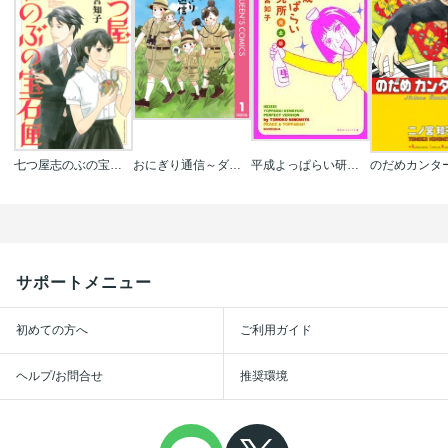
七つ屋志のぶの宝石匣
おにぎり通信～ダメママ日記～
平成よっぱらい研究所 完全版
のだめカンタ
サポートメニュー
初めての方へ
ご利用ガイド
ヘルプ/お問合せ
推奨環境