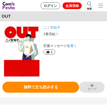
ログイン
会員登録
検索
OUT
二ノ宮知子
1
巻
完結！
応援メッセージを
書く
1
無料で立ち読みする
キープ