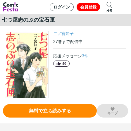
ログイン
会員登録
検索
七つ屋志のぶの宝石匣
二ノ宮知子
27
巻
まで配信中
応援メッセージ
3
件
40
無料で立ち読みする
キープ