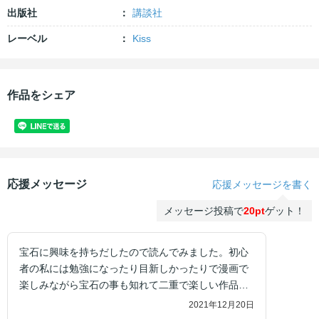
出版社
講談社
レーベル
Kiss
作品をシェア
応援メッセージ
応援メッセージを書く
メッセージ投稿で
20pt
ゲット！
宝石に興味を持ちだしたので読んでみました。初心
者の私には勉強になったり目新しかったりで漫画で
楽しみながら宝石の事も知れて二重で楽しい作品で
す
2021年12月20日