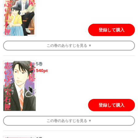
登録して購入
この
巻
のあらすじを
見る ▼
5巻
540
pt
登録して購入
この
巻
のあらすじを
見る ▼