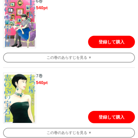
6巻
540
pt
登録して購入
この
巻
のあらすじを
見る ▼
7巻
540
pt
登録して購入
この
巻
のあらすじを
見る ▼