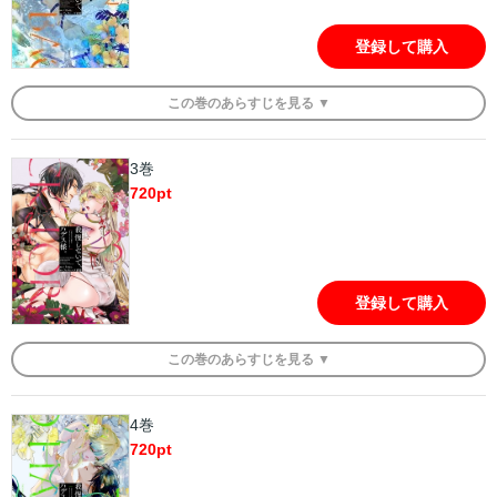
登録して購入
この
巻
のあらすじを
見る ▼
3巻
720
pt
登録して購入
この
巻
のあらすじを
見る ▼
4巻
720
pt