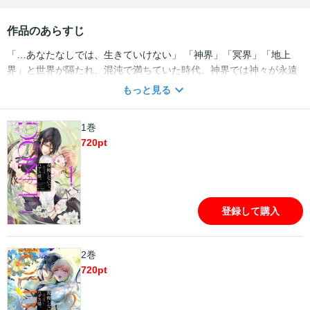
作品のあらすじ
「…あなたなしでは、生きていけない」 「神界」「冥界」「地上
界」と世界が隔たれ、混沌で満ちていた時代。神界では神々が永遠
の生を謳歌していた。 新米女神ペルセポネは大地に命を芽吹かせる
もっと見る
べく、植物のお世話に日々励んでいるが育てていた新芽が枯れてし
まう。 「死」を受け取りに来た冥界の支配者ハデスに新芽を引き取
1巻
られることに。 悲しみに嘆くペルセポネだがハデスの励ましに心を
720
pt
動かされ、寡黙だが穏やかで優しい一面に惹かれていく…。 そんな
中、神界の陰謀に巻き込まれていたハデスを救うため、自らの身を
差し出すことを決めるペルセポネ。 神界で唯一無二の純愛を貫く、
ふたりの神様の恋のおはなし。 ※本書には電子配信中の「我慢しな
いで、ハデス様。 ～冷酷な冥王の純愛は底知れないほど深くて、重
登録して購入
い～」（1）～（6）が収録されています。
2巻
720
pt