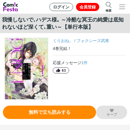
ログイン
会員登録
検索
我慢しないで､ハデス様｡ ～冷酷な冥王の純愛は底知
れないほど深くて､重い～【単行本版】
くりおね。
/
フォクシーズ武将
4
巻
完結！
応援メッセージ
1
件
63
無料で立ち読みする
キープ