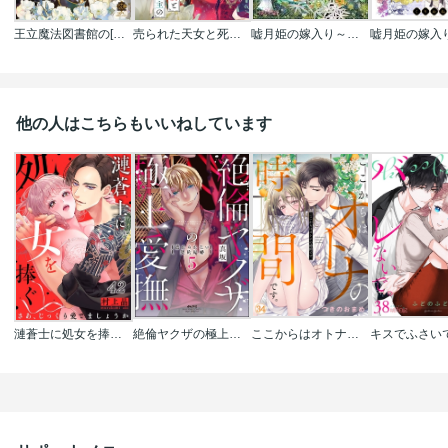
王立魔法図書館の[錠前]に転職することになりまして
売られた天女と死にたがり藩主の契約婚【単話】
嘘月姫の嫁入り～捨てられた私が狼神様に寵愛されるまで～
他の人はこちらもいいねしています
漣蒼士に処女を捧ぐ～さあ、じっくり愛でましょうか
絶倫ヤクザの極上愛撫 逃れられない契約結婚
ここからはオトナの時間です｡